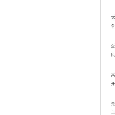
党
争
全
民
高
开
走
上