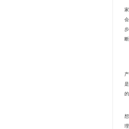
家
会
步
断
产
是
的
想
理