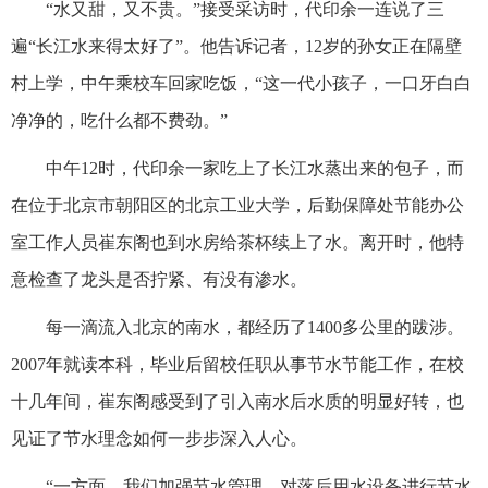
“水又甜，又不贵。”接受采访时，代印余一连说了三
遍“长江水来得太好了”。他告诉记者，12岁的孙女正在隔壁
村上学，中午乘校车回家吃饭，“这一代小孩子，一口牙白白
净净的，吃什么都不费劲。”
中午12时，代印余一家吃上了长江水蒸出来的包子，而
在位于北京市朝阳区的北京工业大学，后勤保障处节能办公
室工作人员崔东阁也到水房给茶杯续上了水。离开时，他特
意检查了龙头是否拧紧、有没有渗水。
每一滴流入北京的南水，都经历了1400多公里的跋涉。
2007年就读本科，毕业后留校任职从事节水节能工作，在校
十几年间，崔东阁感受到了引入南水后水质的明显好转，也
见证了节水理念如何一步步深入人心。
“一方面，我们加强节水管理，对落后用水设备进行节水