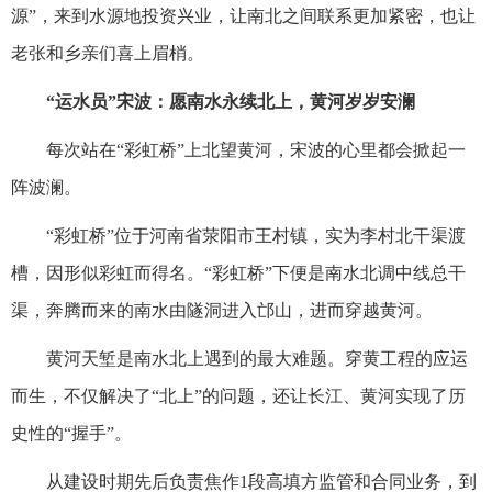
源”，来到水源地投资兴业，让南北之间联系更加紧密，也让
老张和乡亲们喜上眉梢。
“运水员”宋波：愿南水永续北上，黄河岁岁安澜
每次站在“彩虹桥”上北望黄河，宋波的心里都会掀起一
阵波澜。
“彩虹桥”位于河南省荥阳市王村镇，实为李村北干渠渡
槽，因形似彩虹而得名。“彩虹桥”下便是南水北调中线总干
渠，奔腾而来的南水由隧洞进入邙山，进而穿越黄河。
黄河天堑是南水北上遇到的最大难题。穿黄工程的应运
而生，不仅解决了“北上”的问题，还让长江、黄河实现了历
史性的“握手”。
从建设时期先后负责焦作1段高填方监管和合同业务，到