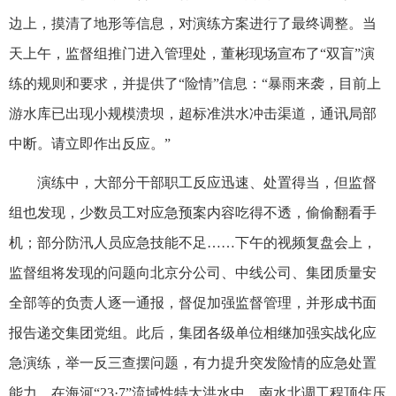
边上，摸清了地形等信息，对演练方案进行了最终调整。当
天上午，监督组推门进入管理处，董彬现场宣布了“双盲”演
练的规则和要求，并提供了“险情”信息：“暴雨来袭，目前上
游水库已出现小规模溃坝，超标准洪水冲击渠道，通讯局部
中断。请立即作出反应。”
演练中，大部分干部职工反应迅速、处置得当，但监督
组也发现，少数员工对应急预案内容吃得不透，偷偷翻看手
机；部分防汛人员应急技能不足……下午的视频复盘会上，
监督组将发现的问题向北京分公司、中线公司、集团质量安
全部等的负责人逐一通报，督促加强监督管理，并形成书面
报告递交集团党组。此后，集团各级单位相继加强实战化应
急演练，举一反三查摆问题，有力提升突发险情的应急处置
能力。在海河“23·7”流域性特大洪水中，南水北调工程顶住压