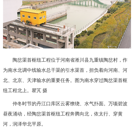
陶岔渠首枢纽工程位于河南省淅川县九重镇陶岔村，作
为南水北调中线输水总干渠的引水渠首，担负着向河南、河
北、北京、天津输水的重要任务。图为南水穿过陶岔渠首枢
纽工程北上。瞿芃 摄
仲冬时节的丹江口库区云雾缭绕、水气扑面。万顷碧波
昼夜涌动，经陶岔渠首枢纽工程奔腾向北，依太行、穿黄
河，润泽华北平原。