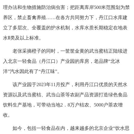
理办法和生物措施防治病虫害；把距离库岸500米范围划为禁
养区，禁止畜禽养殖……在各方共同努力下，丹江口水库建
立了多层次、全覆盖的护水机制，水库水质长期稳定在地表
水Ⅱ类及以上标准。
老张采摘橙子的同时，一筐筐金黄的武当蜜桔正陆续进
入北京一轻食品（丹江口）产业园的库房，老品牌“北冰
洋”汽水因此有了“丹江味”。
该产业园于2023年11月投产，利用丹江口优质的天然水
资源以及武当蜜桔、武当山茶等农副产品资源打造绿色食品
饮料生产基地，可带动当地2．8万户桔农、5000户茶农增
收。
如今，包括一轻食品在内，越来越多的北京企业“饮水思