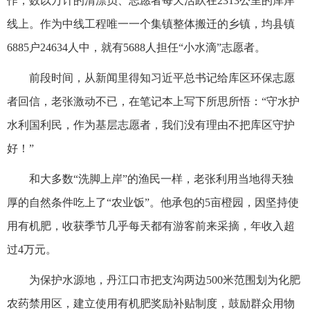
作，数以万计的清漂员、志愿者每天活跃在2313公里的库岸
线上。作为中线工程唯一一个集镇整体搬迁的乡镇，均县镇
6885户24634人中，就有5688人担任“小水滴”志愿者。
前段时间，从新闻里得知习近平总书记给库区环保志愿
者回信，老张激动不已，在笔记本上写下所思所悟：“守水护
水利国利民，作为基层志愿者，我们没有理由不把库区守护
好！”
和大多数“洗脚上岸”的渔民一样，老张利用当地得天独
厚的自然条件吃上了“农业饭”。他承包的5亩橙园，因坚持使
用有机肥，收获季节几乎每天都有游客前来采摘，年收入超
过4万元。
为保护水源地，丹江口市把支沟两边500米范围划为化肥
农药禁用区，建立使用有机肥奖励补贴制度，鼓励群众用物