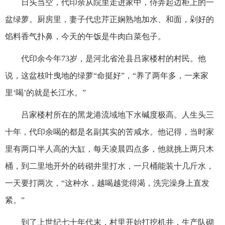
日头当空，代印余从院里走进家中，侍弄起边柜上的一
盆绿萝。厨房里，妻子代忠芹正娴熟地加水、和面，剁好的
馅料香气扑鼻，今天的午饭是牛肉白菜包子。
代印余今年73岁，是河北省沧县吕家楼村的村民。他
说，这盆枝叶曳地的绿萝“命挺好”，“养了两年多，一来家
里‘喝’的就是长江水。”
吕家楼村所在的黑龙港流域地下水碱度极高。人生头三
十年，代印余喝的都是名副其实的苦咸水。他记得，当时家
里有两口半人高的大缸，每天凌晨四点多，他就挑上两只木
桶，到二里地开外的砖砌井里打水，一只桶能装十几斤水，
一天要打两次，“这种水，越喝越觉得渴，洗完澡身上直发
紧。”
到了上世纪七十年代末，村里开始打挖机井，生产队砌