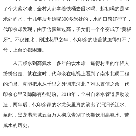
了个大蓄水池，全村人都拿着铁桶去舀水喝。起初喝的是50
米处的水，十几年后开始喝300多米处的，水的口感好些了，
代印余却发现，由于含氟量过高，子女们一个个变成了“黄板
牙”。不仅如此，刚过花甲之年，代印余的膝盖就脆得打不了
弯，上台阶都困难。
从苦咸水到高氟水，多年的饮水难，逼得村里的年轻人
纷纷出走。就在这时，代印余在电视上看到了南水北调工程
的消息。真能把水从千里之外调来河北？难以置信之余，代
印余心里又隐隐有些期盼。2018年，全村自来水管道启动改
造，两年后，代印余家的水龙头里真的淌出了汩汩长江水。
至此，黑龙港流域五百万人彻底告别了长期饮用高氟水、苦
咸水的历史。