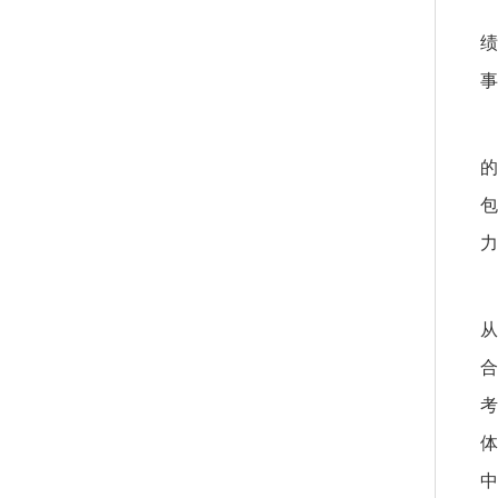
绩
事
的
包
力
从
合
考
体
中