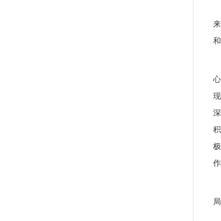
来
和
心
现
深
积
极
作
局