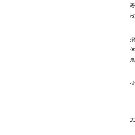
署
改
指
体
展
省
志