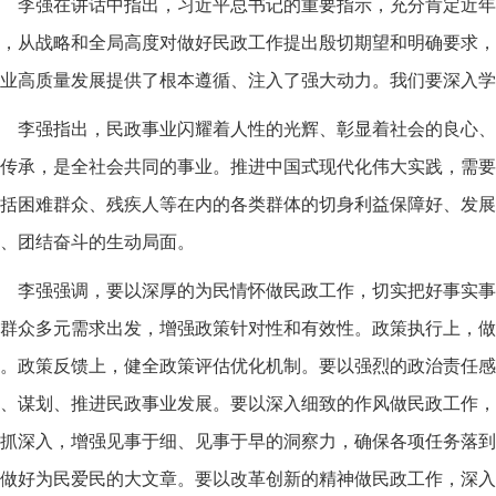
李强在讲话中指出，习近平总书记的重要指示，充分肯定近年
，从战略和全局高度对做好民政工作提出殷切期望和明确要求，
业高质量发展提供了根本遵循、注入了强大动力。我们要深入学
李强指出，民政事业闪耀着人性的光辉、彰显着社会的良心、
传承，是全社会共同的事业。推进中国式现代化伟大实践，需要
括困难群众、残疾人等在内的各类群体的切身利益保障好、发展
、团结奋斗的生动局面。
李强强调，要以深厚的为民情怀做民政工作，切实把好事实事
群众多元需求出发，增强政策针对性和有效性。政策执行上，做
。政策反馈上，健全政策评估优化机制。要以强烈的政治责任感
、谋划、推进民政事业发展。要以深入细致的作风做民政工作，
抓深入，增强见事于细、见事于早的洞察力，确保各项任务落到
做好为民爱民的大文章。要以改革创新的精神做民政工作，深入