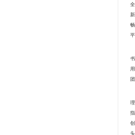
全
新
畅
平
书
用
团
理
指
创
头