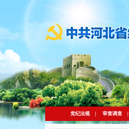
党纪法规
|
审查调查