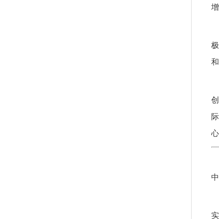
增
极
和
创
际
心
中
实