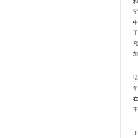
和
军
中
手
究
加
话
年
在
不
上