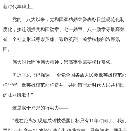
新时代丰碑上。
党的十八大以来，党和国家功勋荣誉表彰日益规范化制
度化，接连颁授共和国勋章、七一勋章、八一勋章等最高荣
誉，全社会形成尊崇英雄、致敬英烈、关爱楷模的浓厚氛
围。
伟大时代呼唤伟大精神，崇高事业需要榜样引领。
习近平总书记强调：“全党全国各族人民要像英雄模范那
样坚守、像英雄模范那样奋斗，共同谱写新时代人民共和国
的壮丽凯歌！”
这是实干兴邦的行动力——
“现在距离实现建成科技强国目标只有11年时间了。我们
要以‘十年磨一剑’的坚定决心和顽强意志，只争朝夕、埋头苦