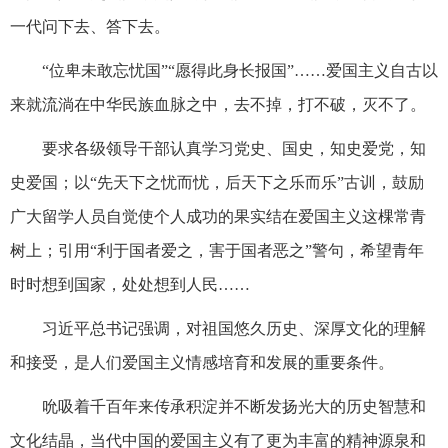
一代问下去、答下去。
“位卑未敢忘忧国”“愿得此身长报国”……爱国主义自古以
来就流淌在中华民族血脉之中，去不掉，打不破，灭不了。
要求各级领导干部认真学习党史、国史，知史爱党，知
史爱国；以“先天下之忧而忧，后天下之乐而乐”古训，鼓励
广大留学人员自觉使个人成功的果实结在爱国主义这棵常青
树上；引用“利于国者爱之，害于国者恶之”警句，希望青年
时时想到国家，处处想到人民……
习近平总书记强调，对祖国悠久历史、深厚文化的理解
和接受，是人们爱国主义情感培育和发展的重要条件。
吮吸着千百年来传承积淀并不断发扬光大的历史智慧和
文化结晶，当代中国的爱国主义有了更为丰富的精神源泉和