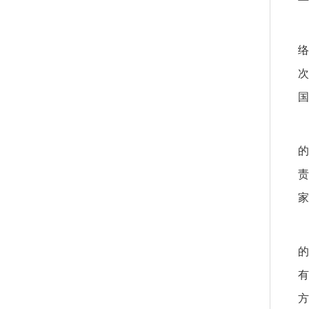
络
次
国
的
责
家
的
有
方