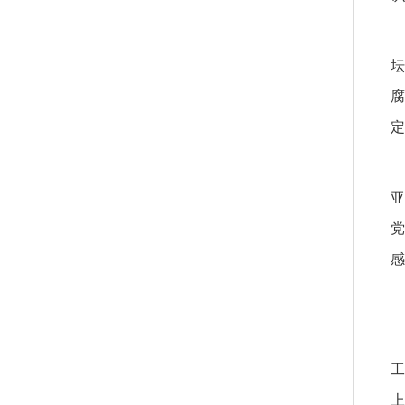
坛
腐
定
亚
党
感
工
上