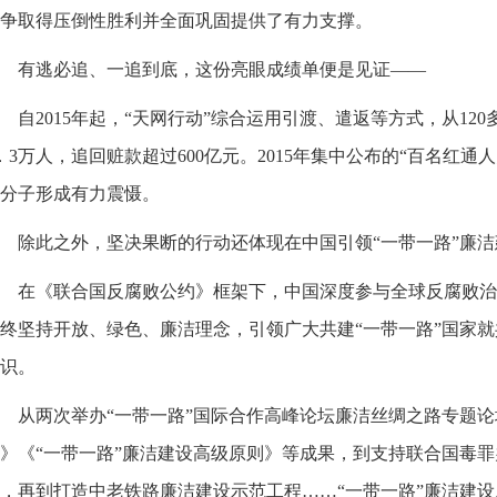
争取得压倒性胜利并全面巩固提供了有力支撑。
有逃必追、一追到底，这份亮眼成绩单便是见证——
自2015年起，“天网行动”综合运用引渡、遣返等方式，从12
．3万人，追回赃款超过600亿元。2015年集中公布的“百名红通
分子形成有力震慑。
除此之外，坚决果断的行动还体现在中国引领“一带一路”廉
在《联合国反腐败公约》框架下，中国深度参与全球反腐败治
终坚持开放、绿色、廉洁理念，引领广大共建“一带一路”国家
识。
从两次举办“一带一路”国际合作高峰论坛廉洁丝绸之路专题
》《“一带一路”廉洁建设高级原则》等成果，到支持联合国毒罪
，再到打造中老铁路廉洁建设示范工程……“一带一路”廉洁建