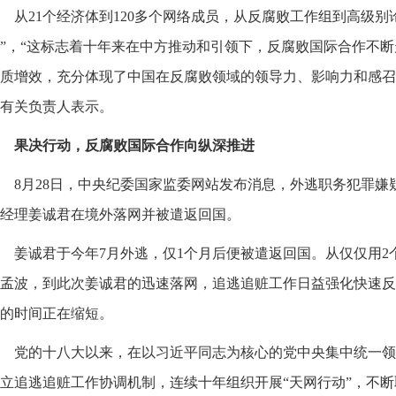
从21个经济体到120多个网络成员，从反腐败工作组到高级别
”，“这标志着十年来在中方推动和引领下，反腐败国际合作不
质增效，充分体现了中国在反腐败领域的领导力、影响力和感召
有关负责人表示。
果决行动，反腐败国际合作向纵深推进
8月28日，中央纪委国家监委网站发布消息，外逃职务犯罪
经理姜诚君在境外落网并被遣返回国。
姜诚君于今年7月外逃，仅1个月后便被遣返回国。从仅仅用
孟波，到此次姜诚君的迅速落网，追逃追赃工作日益强化快速反
的时间正在缩短。
党的十八大以来，在以习近平同志为核心的党中央集中统一领
立追逃追赃工作协调机制，连续十年组织开展“天网行动”，不