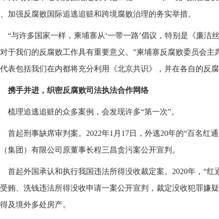
、加强反腐败国际追逃追赃和跨境腐败治理的务实举措。
“与许多国家一样，柬埔寨从‘一带一路’倡议，特别是《廉洁
对于我们的反腐败工作具有重要意义。”柬埔寨反腐败委员会主
代表包括我们在内都将充分利用《北京共识》，并在各自的反腐
携手并进，织密反腐败司法执法合作网络
梳理追逃追赃的众多案例，会发现许多“第一次”。
首起刑事缺席审判案。2022年1月17日，外逃20年的“百名
（集团）有限公司原董事长程三昌贪污案公开宣判。
首起外国承认和执行我国违法所得没收裁定案。2020年，“红
受贿、洗钱违法所得没收申请一案公开宣判，裁定没收犯罪嫌疑
得及境外多处房产。