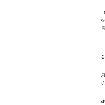
识
提
局
总
周
抗
建