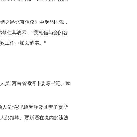
丝绸之路北京倡议》中受益匪浅，
席翁仁典表示，“我相信与会的各
败工作中加以落实。”
红通人员”河南省漯河市委原书记、豫
通人员”彭旭峰受贿及其妻子贾斯
人彭旭峰、贾斯语在境内的违法