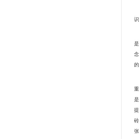
识
是
念
的
重
是
提
砖
张