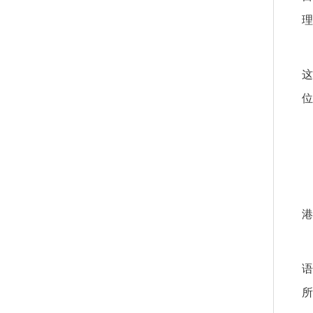
理
这
位
港
语
所