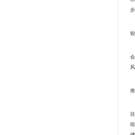
步
较
会
风
推
目
组
健