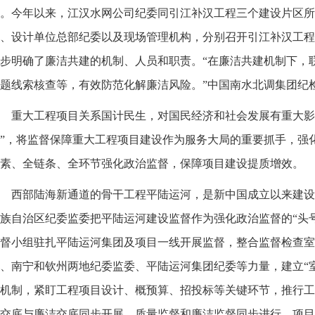
。今年以来，江汉水网公司纪委同引江补汉工程三个建设片区所
、设计单位总部纪委以及现场管理机构，分别召开引江补汉工程
步明确了廉洁共建的机制、人员和职责。“在廉洁共建机制下，
题线索核查等，有效防范化解廉洁风险。”中国南水北调集团纪
重大工程项目关系国计民生，对国民经济和社会发展有重大影
”，将监督保障重大工程项目建设作为服务大局的重要抓手，强
素、全链条、全环节强化政治监督，保障项目建设提质增效。
西部陆海新通道的骨干工程平陆运河，是新中国成立以来建设
族自治区纪委监委把平陆运河建设监督作为强化政治监督的“头
督小组驻扎平陆运河集团及项目一线开展监督，整合监督检查室
、南宁和钦州两地纪委监委、平陆运河集团纪委等力量，建立“
机制，紧盯工程项目设计、概预算、招投标等关键环节，推行工
交底与廉洁交底同步开展、质量监督和廉洁监督同步进行、项目