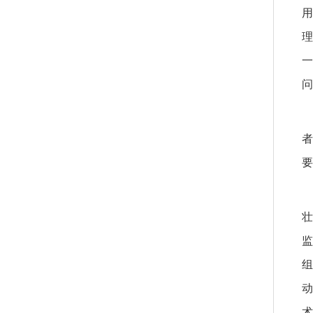
用
理
一
问
者
要
壮
监
组
动
术