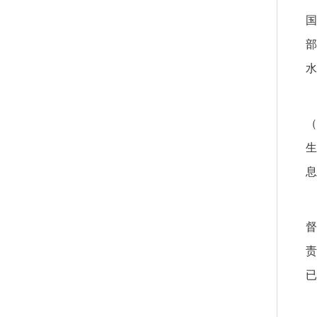
国
部
水
（
生
息
督
责
已