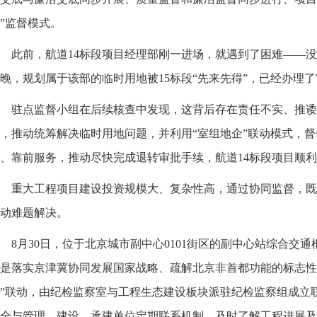
”监督模式。
此前，航道14标段项目经理部刚一进场，就遇到了困难——
晚，规划属于该部的临时用地被15标段“先来先得”，已经办理
驻点监督小组在后续核查中发现，这背后存在责任不实、推诿
，推动统筹解决临时用地问题，并利用“室组地企”联动模式，
、靠前服务，推动尽快完成退转审批手续，航道14标段项目顺
重大工程项目建设投资规模大、复杂性高，通过协同监督，既
动难题解决。
8月30日，位于北京城市副中心0101街区的副中心站综合交
是落实京津冀协同发展国家战略、疏解北京非首都功能的标志性
”联动，由纪检监察室与工程生态建设板块派驻纪检监察组成立
全与管理、建设、承建单位定期联系机制，及时了解工程进展及