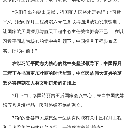
“你们作出的突出贡献，祖国和人民将永远铭记！”习近
平总书记向探月工程嫦娥六号任务取得圆满成功发来贺电，
让国家航天局探月与航天工程中心主任关锋振奋不已：“在以
习近平同志为核心的党中央引领下，中国探月工程步履坚
实、阔步向前！”
在以习近平同志为核心的党中央坚强领导下，中国探月
工程正在书写更加壮丽的时代华章，中华民族伟大复兴的梦
想必将镌刻在人类文明进步的史册上
7月下旬，泰国诗丽吉王后国家会议中心，来自中国的嫦
娥五号月壤样品，吸引络绎不绝的观众。
77岁的曼谷市民威集达一边认真阅读有关中国探月工程
和月壤采集过程的科普介绍，一边连连说着“惊奇”。