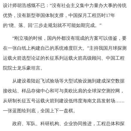
设计师胡浩感慨不已：“没有社会主义集中力量办大事的传统
优势，没有新型举国体制支撑，中国探月工程历时17年
的‘绕、落、回’三步走规划就不可能如期完成。”
“刚立项的时候，国内外都没有现成的方案可以借鉴，要
在一张白纸上构建自己的系统难度巨大。”主持我国月球探测
运载火箭选型论证的长征系列运载火箭高级顾问、中国工程
院院士龙乐豪坦言。
从建设着陆起飞试验场等大型试验设施到建成深空数据
接收站、样品存储中心和可与美欧比肩的全球深空测控网，
从研制长征五号运载火箭到建设低纬度海南文昌发射场……
一张蓝图绘到底，全国上下一盘棋。
政府、军队、科研机构、企业协同推进，工程总体和探