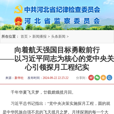
所在位置：
首页
>
新闻播报
>
头条新闻
>
向着航天强国目标勇毅前行
——以习近平同志为核心的党中央关
心引领探月工程纪实
来源：
新华社
发布时间：
2024-09-22 22:25:22
分享到：
千年华夏飞天梦，廿载嫦娥揽月回。
习近平总书记指出：“党中央决策实施探月工程，圆的就
是中华民族自强不息的飞天揽月之梦。月球探测的每一个大