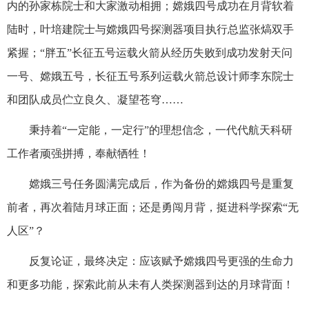
内的孙家栋院士和大家激动相拥；嫦娥四号成功在月背软着
陆时，叶培建院士与嫦娥四号探测器项目执行总监张熇双手
紧握；“胖五”长征五号运载火箭从经历失败到成功发射天问
一号、嫦娥五号，长征五号系列运载火箭总设计师李东院士
和团队成员伫立良久、凝望苍穹……
秉持着“一定能，一定行”的理想信念，一代代航天科研
工作者顽强拼搏，奉献牺牲！
嫦娥三号任务圆满完成后，作为备份的嫦娥四号是重复
前者，再次着陆月球正面；还是勇闯月背，挺进科学探索“无
人区”？
反复论证，最终决定：应该赋予嫦娥四号更强的生命力
和更多功能，探索此前从未有人类探测器到达的月球背面！