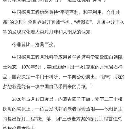
中国探月工程始终秉持“平等互利、和平利用、合作共
赢”的原则向全世界展开真诚怀抱，“嫦娥石”、月壤中分子水
等的发现深化着人类对月球和太阳系的认知。
今非昔比，沧桑巨变。
中国探月工程月球科学应用首任首席科学家欧阳自远院
士难忘，1978年5月，美国送给中国一块1克重的月球岩石样
品，国家决定一半用于科研、一半向公众展出。“那时，我的
梦想就是能有一块中国自己采回来的月壤。”
2020年12月17日凌晨，内蒙古四子王旗，零下二三十摄
氏度的雪原上，一位白发苍苍的老者眼含热泪——他就是主
持提出探月工程“绕、落、回”三步走方案的探月工程首任总
指挥栾恩杰院士。