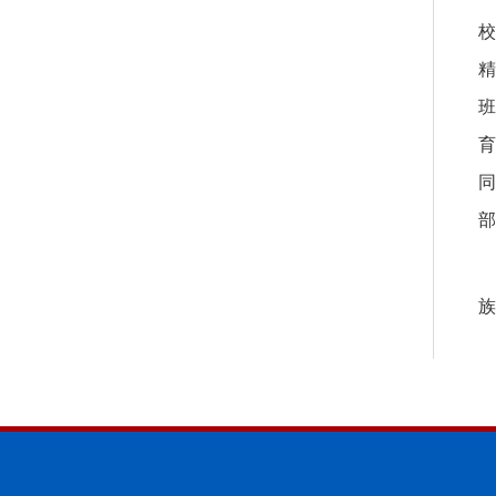
校
精
班
育
同
部
族