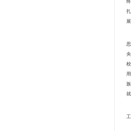
终
扎
展
思
央
校
用
族
就
工