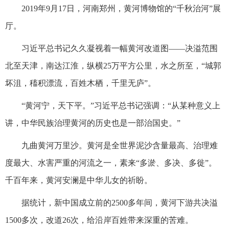
2019年9月17日，河南郑州，黄河博物馆的“千秋治河”展
厅。
习近平总书记久久凝视着一幅黄河改道图——决溢范围
北至天津，南达江淮，纵横25万平方公里，水之所至，“城郭
坏沮，稸积漂流，百姓木栖，千里无庐”。
“黄河宁，天下平。”习近平总书记强调：“从某种意义上
讲，中华民族治理黄河的历史也是一部治国史。”
九曲黄河万里沙。黄河是全世界泥沙含量最高、治理难
度最大、水害严重的河流之一，素来“多淤、多决、多徙”。
千百年来，黄河安澜是中华儿女的祈盼。
据统计，新中国成立前的2500多年间，黄河下游共决溢
1500多次，改道26次，给沿岸百姓带来深重的苦难。