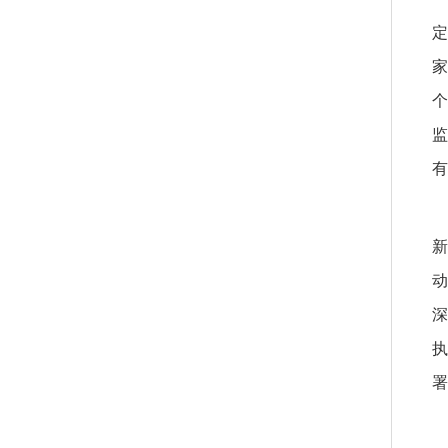
定
家
个
监
有
新
动
深
执
署