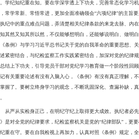
。学纪知纪重在知。要在学深学透上下功夫，完善常态化学习机
，常学常新、常悟常进，更加全面准确领会“六项纪律”的主旨
执纪中的重点难点问题，弄清楚相关纪律条款的来龙去脉、内在
知其然又知其所以然，不仅能够想明白，还能够说明白、做明白
《条例》与学习习近平总书记关于党的自我革命的重要思想、关
述紧密结合，与纪检监察工作实践紧密结合，加深对党的纪律规
总结上下功夫，引导党员干部对党纪学习教育做一个阶段性回顾
记有关重要论述有没有入脑入心，《条例》有没有真正理解，不
掌握了。要树立终身学习的观念，不断巩固深化、查漏补缺，真
。
从严从实检身正己，在明纪守纪上取得更大成效。执纪者必先
》是对全党的纪律要求，纪检监察机关是党的“纪律部队”，更
纪重在守。要在自我检视上再加力，认真对照《条例》规定，全