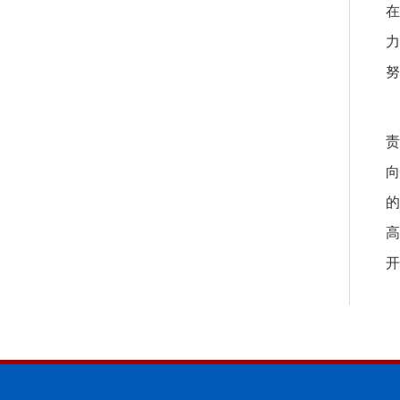
在
力
努
责
向
的
高
开