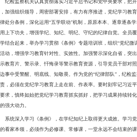
纪检监察机关认真贯彻落实习近平总书记和党中央要求，把开
，加强组织领导，周密部署安排，有力有序推进，党纪学习教育
律处分条例，深化运用“五学联动”机制，原原本本、逐章逐条
用上下功夫，增强学纪、知纪、明纪、守纪的纪律自觉。全员覆
学结合起来，举办学习贯彻《条例》专题培训班，组织“党纪微课
活动，增强学习教育针对性、实效性。加强警示深化自省，突出
示教育片、警示录、忏悔录等警示教育资源，引导党员干部对照
边事中受警醒、明底线、知敬畏。作为党的“纪律部队”，纪检
责，必须在党纪学习教育上走在前、作表率。要时刻牢记习近平
要求，慎终如始把党纪学习教育抓实抓好，把学习成果持续转化
的强大动力。
系统深入学习《条例》，在学纪知纪上取得更大成效。学习党
的看家本领，必须作为必修课、常修课，一堂永远不会结束的课