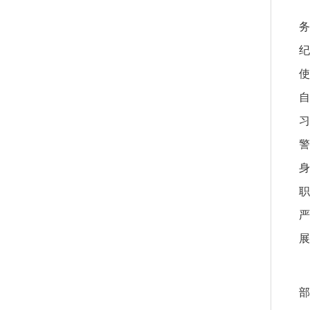
务
纪
使
自
习
警
身
职
严
展
部