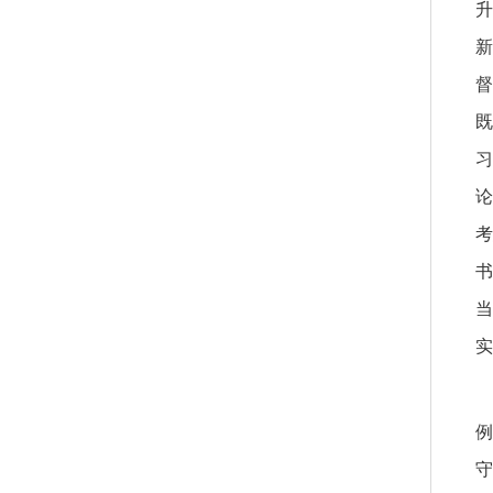
升
新
督
既
习
论
考
书
当
实
例
守