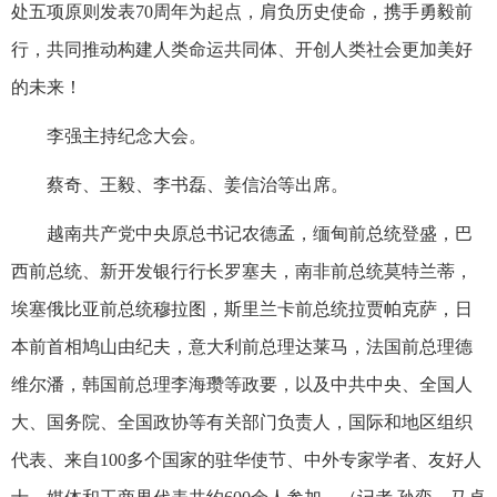
处五项原则发表70周年为起点，肩负历史使命，携手勇毅前
行，共同推动构建人类命运共同体、开创人类社会更加美好
的未来！
李强主持纪念大会。
蔡奇、王毅、李书磊、姜信治等出席。
越南共产党中央原总书记农德孟，缅甸前总统登盛，巴
西前总统、新开发银行行长罗塞夫，南非前总统莫特兰蒂，
埃塞俄比亚前总统穆拉图，斯里兰卡前总统拉贾帕克萨，日
本前首相鸠山由纪夫，意大利前总理达莱马，法国前总理德
维尔潘，韩国前总理李海瓒等政要，以及中共中央、全国人
大、国务院、全国政协等有关部门负责人，国际和地区组织
代表、来自100多个国家的驻华使节、中外专家学者、友好人