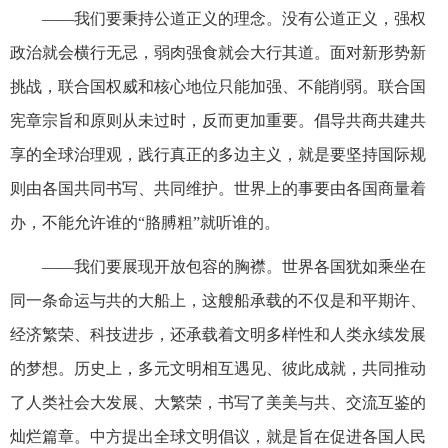
——我们要秉持公道正义的理念。没有公道正义，强权
政治就会横行无忌，弱肉强食就会大行其道。面对新形势新
挑战，联合国权威和核心地位只能加强、不能削弱。联合国
宪章宗旨和原则从未过时，反而更加重要。倡导共商共建共
享的全球治理观，践行真正的多边主义，就是要坚持国际规
则由各国共同书写、共同维护。世界上的事要由各国商量着
办，不能允许谁的“胳膊粗”就听谁的。
——我们要展现开放包容的胸襟。世界各国犹如乘坐在
同一条命运与共的大船上，这艘船承载的不仅是和平期许、
经济繁荣、科技进步，还承载着文明多样性和人类永续发展
的梦想。历史上，多元文明相互遇见、彼此成就，共同推动
了人类社会大发展、大繁荣，书写了美美与共、交流互鉴的
灿烂篇章。中方提出全球文明倡议，就是旨在促进各国人民