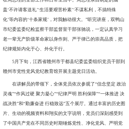
盖‘不许请客送礼’‘生活要艰苦朴素’‘不谋私利，不搞特殊
化’等内容的‘十条家规’，对我触动很大。”听完讲座，双鸭山
市纪委监委纪检监察干部监督室干部张驰说，一定认真学习
老一辈无产阶级革命家以身作则、严于律己的崇高品质，把
纪律规矩内化于心、外化于行。
5月下旬，江西省赣州市于都县纪委监委组织党员干部到
赣州市党性党风党纪教育馆开展主题党日活动。
在讲解员的带领下，全体党员依次参观了“信念坚定 政治
灵魂”“作风过硬 聚力凝心”“纪律严明 胜利保障”“一体推进 决
战决胜”和“勤廉奋进 行稳致远”五个展厅。通过丰富的历史图
片、生动的视频资料和翔实的文字说明，党员们深刻感受到
了中国共产党在不同历史时期锤炼党性、净化党风、严明党