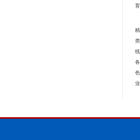
育
精
类
线
各
色
业