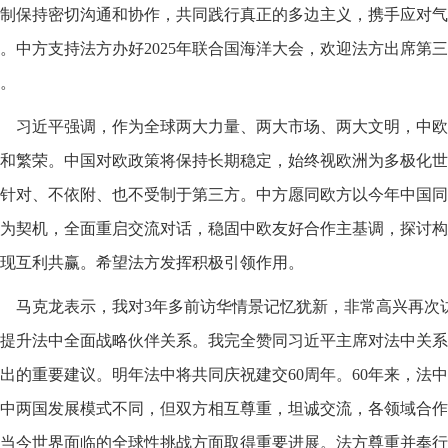
制保持密切沟通和协作，共同践行真正的多边主义，携手应对气
。中方支持法方办好2025年联合国海洋大会，欢迎法方出席第三
。
习近平强调，作为全球两大力量、两大市场、两大文明，中欧
和繁荣。中国对欧政策将保持长期稳定，始终视欧洲为多极化世
针对、不依附、也不受制于第三方。中方愿同欧方以今年中国同
为契机，全面重启交流对话，稳固中欧友好合作主基调，探讨构
现互利共赢。希望法方发挥积极引领作用。
马克龙表示，我对3年多前访华情景记忆犹新，非常高兴再次
提升法中全面战略伙伴关系。我完全赞同习近平主席对法中关系
出的重要建议。明年法中将共同庆祝建交60周年。60年来，法
中两国发展模式不同，但双方相互尊重，坦诚交流，各领域合作
当今世界面临的全球性挑战方面取得重要进展。法方尊重并奉行