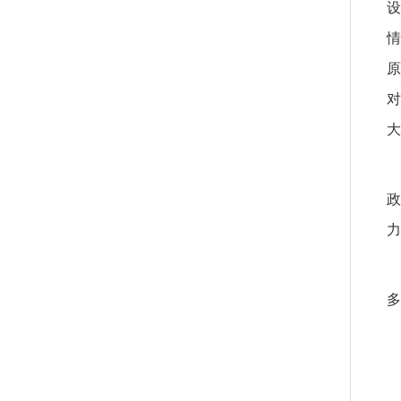
设
情
原
对
大
政
力
多