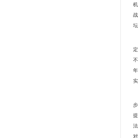
机
战
坛
定
不
年
实
步
提
法
对