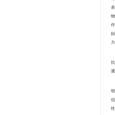
表
物
作
始
力
抗
通
明
信
性