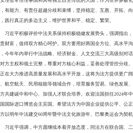
安理会常任理事国和具有独立自主传统的大国，作为世界多极化
，有能力、有责任超越分歧和束缚，坚持稳定、互惠、开拓、向
，践行真正的多边主义，维护世界和平、稳定、繁荣。
习近平积极评价中法关系保持积极稳健发展势头，强调指出，
贵财富，值得双方精心呵护。双方要用好两国全方位、高水平沟
，今年年内举行中法战略、经济财金、人文交流三大高级别对话
对方主权和领土完整，尊重对方核心利益，妥善处理管控分歧。
正在大力推进高质量发展和高水平开放，这将为法方提供更广阔
、航空航天、民用核能等领域合作，培育服务贸易、绿色发展、
方共建碳中和中心、加强人才联合培养。欢迎法国担任2024年
国国际进口博览会主宾国。希望法方为中国企业提供公平、公正
方以明年中法建交60周年暨中法文化旅游年、巴黎奥运会为契
习近平强调，中方愿继续本着开放态度，同法方在联合国、二