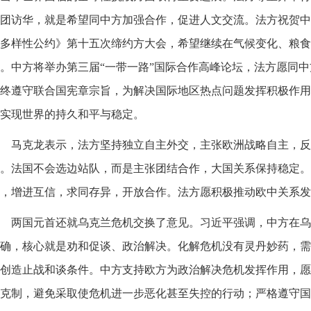
团访华，就是希望同中方加强合作，促进人文交流。法方祝贺中
多样性公约》第十五次缔约方大会，希望继续在气候变化、粮食
。中方将举办第三届“一带一路”国际合作高峰论坛，法方愿同
终遵守联合国宪章宗旨，为解决国际地区热点问题发挥积极作用
实现世界的持久和平与稳定。
马克龙表示，法方坚持独立自主外交，主张欧洲战略自主，反
。法国不会选边站队，而是主张团结合作，大国关系保持稳定。
，增进互信，求同存异，开放合作。法方愿积极推动欧中关系发
两国元首还就乌克兰危机交换了意见。习近平强调，中方在乌
确，核心就是劝和促谈、政治解决。化解危机没有灵丹妙药，需
创造止战和谈条件。中方支持欧方为政治解决危机发挥作用，愿
克制，避免采取使危机进一步恶化甚至失控的行动；严格遵守国