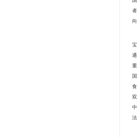
国
者
向
宝
通
重
国
食
双
中
法