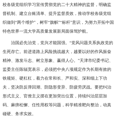
校各级党组织学习宣传贯彻党的二十大精神的监督，明确监
督机制、建立台账清单、提升监督质效，推动学校各级党组
织做到“两个维护”，树牢“旗帜”“标杆”意识，为努力开拓中国
特色世界一流大学高质量发展新局面保驾护航。
治国必先治党，党兴才能国强。“党风问题关系执政党的
生死存亡。前进道路上风险挑战越大，越要以好的作风振奋
精神、激发斗志、树立形象、赢得人心。”天津市纪委书记、
监委主任陈辐宽表示，必须把中央八项规定作为长期有效的
铁规矩、硬杠杠，着力在常和长、严和实、深和细上下功
夫，坚决防反弹回潮、防隐形变异、防疲劳厌战。要把纠治
形式主义、官僚主义摆在更加突出位置，持续纠治层层加
码、麻痹松懈、任性用权等问题，科学精准靶向整治，动真
碰硬、务求实效。