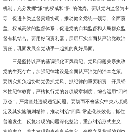
机制，充分发挥“派”的权威和“驻”的优势。要以党内监督为主
导，促进各类监督贯通协调，推动健全党统一领导、全面覆
盖、权威高效的监督体系，促进党的自我监督和人民群众监
督有机结合。要用好问责利器，层层压实全面从严治党政治
责任，巩固发展全党动手一起抓的良好局面。
三是坚持以严的基调强化正风肃纪。党风问题关系执政
党的生死存亡，加强纪律建设是全面从严治党的治本之策。
要切实担负起协助党委抓党风、抓纪律的重要职责，开展经
常性纪律教育，严格执行党的各项规章制度，综合运用“四种
形态”，严肃查处违规违纪问题。要锲而不舍落实中央八项规
定及其实施细则精神，推动纠治“四风”常态化长效化，抓住
普遍发生、反复出现的问题深化整治，重点纠治形式主义、
官僚主义，着力发现和查处享乐主义、奢靡之风背后的利益