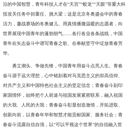
沿的中国智慧，青年科技人才在“天宫”“蛟龙”“天眼”等重大科
技攻关任务中担重任、挑大梁；这是北京冬奥盛会中的青春
活力，鏖战赛场的冬奥健儿、用真情播撒温暖的志愿者，向
世界展现中国青年的蓬勃朝气……各行各业各条战线，中国
青年在矢志奋斗中谱写青春之歌、在奉献坚守中绽放青春芳
华。
勇立潮头、争做先锋，中国青年用奋斗点亮人生。青春
奋斗源于远大理想，心中铭刻着对马克思主义的崇高信仰、
对共产主义和中国特色社会主义的坚定信念；青春奋斗刻印
家国情怀，始终把个人前途与祖国发展紧密联系，融入祖国
的大我、人民的大我；青春奋斗彰显创造激情，开拓进取、
创新向前，以青春年华和智慧才能贡献国家、服务社会；青
春奋斗流露自信自强，以“可以平视这个世界”的自信融入世