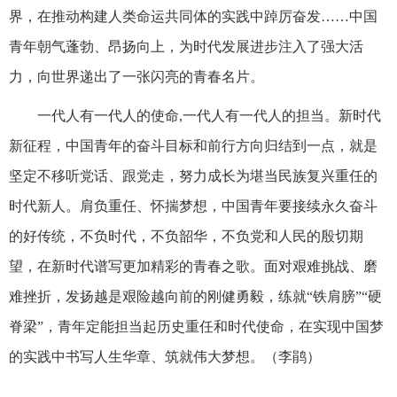
界，在推动构建人类命运共同体的实践中踔厉奋发……中国
青年朝气蓬勃、昂扬向上，为时代发展进步注入了强大活
力，向世界递出了一张闪亮的青春名片。
一代人有一代人的使命,一代人有一代人的担当。新时代
新征程，中国青年的奋斗目标和前行方向归结到一点，就是
坚定不移听党话、跟党走，努力成长为堪当民族复兴重任的
时代新人。肩负重任、怀揣梦想，中国青年要接续永久奋斗
的好传统，不负时代，不负韶华，不负党和人民的殷切期
望，在新时代谱写更加精彩的青春之歌。面对艰难挑战、磨
难挫折，发扬越是艰险越向前的刚健勇毅，练就“铁肩膀”“硬
脊梁”，青年定能担当起历史重任和时代使命，在实现中国梦
的实践中书写人生华章、筑就伟大梦想。（李鹃）