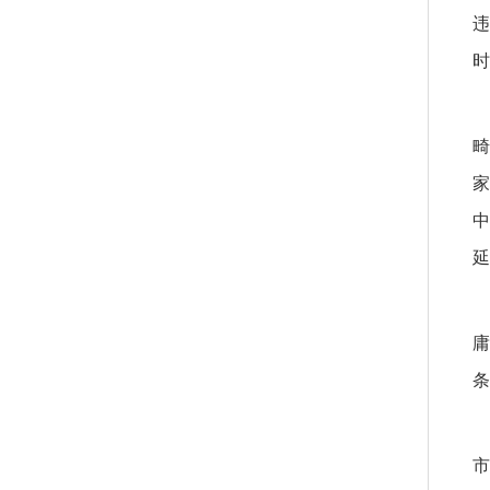
违
时
畸
家
中
延
庸
条
市