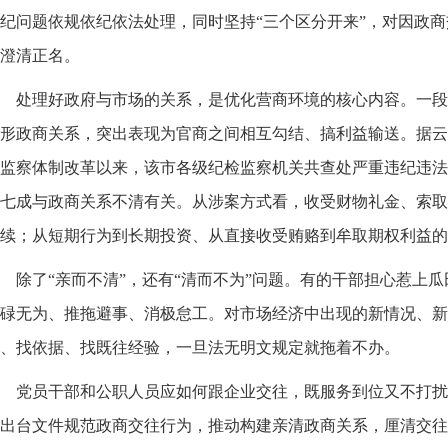
纪问题依规依纪依法处理，同时坚持“三个区分开来”，对因政
澄清正名。
处理好政府与市场的关系，是优化营商环境的核心内容。一段
形政商关系，突出表现为官商之间相互勾结、搞利益输送。据云
监察体制改革以来，该市各级纪检监察机关共查处严重违纪违法的
七成与政商关系不清有关。从涉案方式看，收受财物礼金、索取
续；从短期行为到长期投资、从直接收受贿赂到牟取期权利益的
除了“亲而不清”，还有“清而不为”问题。有的干部担心惹上
碌无为、推拖避事、消极怠工。对市场经济中出现的新情况、新
、找依据、找既往经验，一旦法无明文规定就拖着不办。
党员干部和公职人员应如何跟企业交往，既服务到位又不打扰
出台文件规范政商交往行为，推动构建亲清政商关系，厘清交往