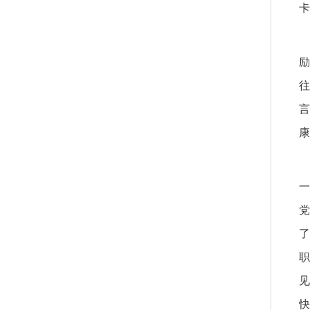
卡
励
往
言
康
一
党
了
职
见
快