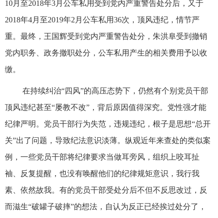
10月至2018年3月公车私用受到党内严重警告处分后，又于
2018年4月至2019年2月公车私用36次，顶风违纪，情节严
重。最终，王国辉受到党内严重警告处分，朱洪阜受到撤销
党内职务、政务撤职处分，公车私用产生的相关费用予以收
缴。
在持续纠治“四风”的高压态势下，仍然有个别党员干部
顶风违纪甚至“屡教不改”，背后原因值得深究。党性强才能
纪律严明。党员干部行为失范，违规违纪，根子是思想“总开
关”出了问题，导致纪法意识淡薄。纵观近年来查处的类似案
例，一些党员干部将纪律要求当做耳旁风，组织上咬耳扯
袖、反复提醒，也没有唤醒他们的纪律规矩意识，我行我
素、依然故我。有的党员干部受处分后不但不反思改过，反
而滋生“破罐子破摔”的想法，自认为反正已经挨过处分了，