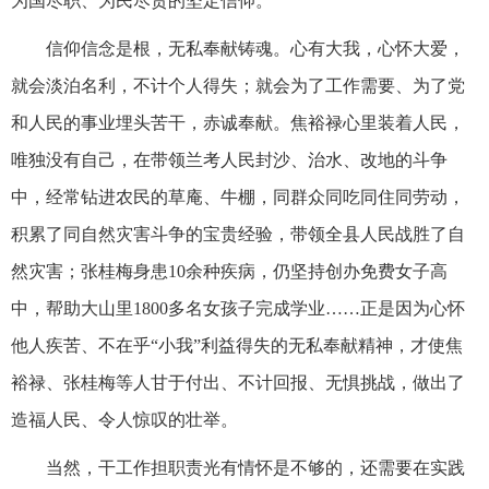
为国尽职、为民尽责的坚定信仰。
信仰信念是根，无私奉献铸魂。心有大我，心怀大爱，
就会淡泊名利，不计个人得失；就会为了工作需要、为了党
和人民的事业埋头苦干，赤诚奉献。焦裕禄心里装着人民，
唯独没有自己，在带领兰考人民封沙、治水、改地的斗争
中，经常钻进农民的草庵、牛棚，同群众同吃同住同劳动，
积累了同自然灾害斗争的宝贵经验，带领全县人民战胜了自
然灾害；张桂梅身患10余种疾病，仍坚持创办免费女子高
中，帮助大山里1800多名女孩子完成学业……正是因为心怀
他人疾苦、不在乎“小我”利益得失的无私奉献精神，才使焦
裕禄、张桂梅等人甘于付出、不计回报、无惧挑战，做出了
造福人民、令人惊叹的壮举。
当然，干工作担职责光有情怀是不够的，还需要在实践