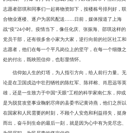
志愿者邵琪和同事们一起将物资卸下，按楼栋号排列好，联
合物业逐楼、逐户为居民配送……日前，媒体报道了上海
战“疫”24小时。疫情当下，像任化庆、张振海、邵琪这样的
党员干部，还有很多舍小家为大家，逆行向前的社区社工和
志愿者，他们在每一个平凡岗位上的坚守，在每一个细微之
处的付出，既映照信仰，也彰显情怀。
信仰如人生的灯塔，为人指引方向，给人前行力量。无
论是在卫国戍边中壮烈牺牲的陈红军、陈祥榕、肖思远等英
雄，还是一生致力于中国“天眼”工程的科学家南仁东，抑或
是为脱贫攻坚事业鞠躬尽瘁的县委书记黄诗燕，他们之所以
在国家和人民需要的时刻，不顾个人安危和利益得失，挺身
而出，奋斗到生命的最后一刻，就是因为心中有为党尽忠、