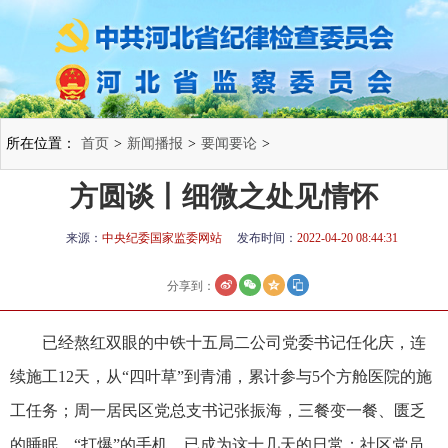
所在位置：
首页
>
新闻播报
>
要闻要论
>
方圆谈丨细微之处见情怀
来源：
中央纪委国家监委网站
发布时间：
2022-04-20 08:44:31
分享到：
已经熬红双眼的中铁十五局二公司党委书记任化庆，连
续施工12天，从“四叶草”到青浦，累计参与5个方舱医院的施
工任务；周一居民区党总支书记张振海，三餐变一餐、匮乏
的睡眠、“打爆”的手机，已成为这十几天的日常；社区党员