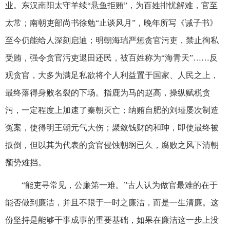
业。东汉南阳太守羊续“悬鱼拒贿”，为百姓排忧解难，官至
太常；南朝吏部尚书徐勉“止谈风月”，晚年所写《诫子书》
至今仍能给人深刻启迪；明朝海瑞严惩贪官污吏，禁止徇私
受贿，强令贪官污吏退田还民，被百姓称为“海青天”……反
观贪官，大多为满足私欲将个人利益置于国家、人民之上，
最终落得身败名裂的下场。指鹿为马的赵高，操纵赋税贪
污，一定程度上加速了秦朝灭亡；纳贿自肥的刘瑾屡次制造
冤案，使得明王朝元气大伤；聚敛钱财的和珅，即使最终被
扳倒，但以其为代表的贪官侵蚀朝纲已久，腐败之风下清朝
颓势难挡。
“能吏寻常见，公廉第一难。”古人认为做官最难的在于
能否做到廉洁，并且不限于一时之廉洁，而是一生清廉。这
份坚持是能够干事成事的重要基础，如果在廉洁这一步上没