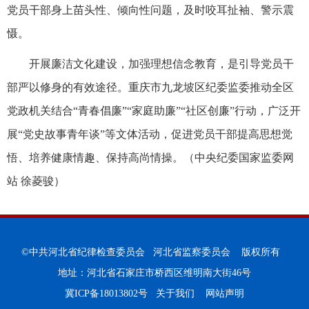
党员干部身上苗头性、倾向性问题，及时咬耳扯袖、警示震
慑。
开展廉洁文化建设，加强理想信念教育，是引导党员干
部严以修身的有效途径。重庆市九龙坡区纪委监委推动全区
党政机关结合“青春倡廉”“家庭助廉”“社区创廉”行动，广泛开
展“党史故事青年谈”等文体活动，促进党员干部提高思想觉
悟、培养健康情趣、保持高尚情操。（中央纪委国家监委网
站 徐菱骏）
©中共河北省纪律检查委员会 河北省监察委员会 版权所有
地址：河北省石家庄市桥西区维明南大街46号
冀ICP备18013802号
关于我们
网站声明