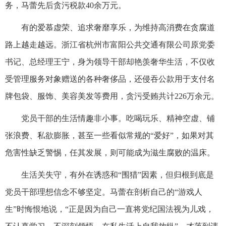
务，马蕾先后贪污税款40余万元。
有的爱慕虚荣、追求奢靡享乐，为维持高消费在贪腐道
路上越走越远。浙江省杭州市富阳公共交通有限公司原党委
书记、总经理王宁，身为领导干部却艳羡奢华生活，不仅收
受管理服务对象赠送的各种奢侈品，还侵吞公款用于支付名
牌包袋、服饰、美容美发等费用，贪污受贿共计226万余元。
党员干部的生活情趣非小事。吃喝玩乐、精神空虚、铺
张浪费、私欲膨胀，甚至一些看似常规的“爱好”，如果对其
危害性缺乏警惕，任其发展，则可能成为滋生腐败的温床。
生活关失守，有外在诱惑和“围猎”因素，但归根到底是
党员干部理想信念不够坚定。马蕾在剖析自己的“游戏人
生”时悔恨地说，“正是因为自己一直将党纪国法视为儿戏，