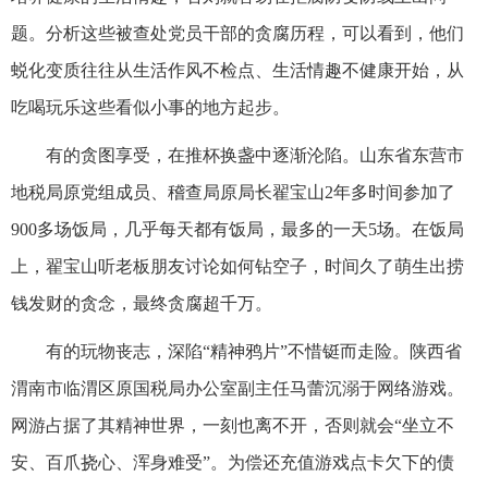
题。分析这些被查处党员干部的贪腐历程，可以看到，他们
蜕化变质往往从生活作风不检点、生活情趣不健康开始，从
吃喝玩乐这些看似小事的地方起步。
有的贪图享受，在推杯换盏中逐渐沦陷。山东省东营市
地税局原党组成员、稽查局原局长翟宝山2年多时间参加了
900多场饭局，几乎每天都有饭局，最多的一天5场。在饭局
上，翟宝山听老板朋友讨论如何钻空子，时间久了萌生出捞
钱发财的贪念，最终贪腐超千万。
有的玩物丧志，深陷“精神鸦片”不惜铤而走险。陕西省
渭南市临渭区原国税局办公室副主任马蕾沉溺于网络游戏。
网游占据了其精神世界，一刻也离不开，否则就会“坐立不
安、百爪挠心、浑身难受”。为偿还充值游戏点卡欠下的债