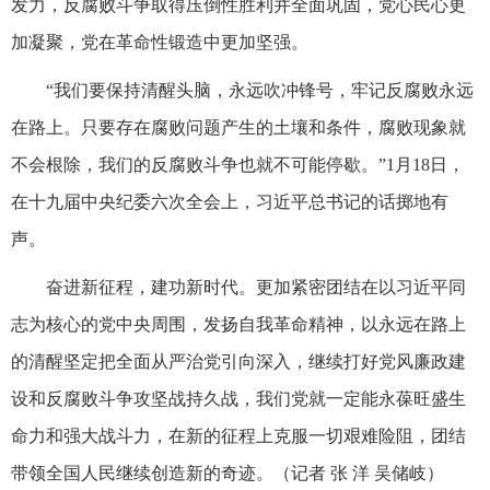
发力，反腐败斗争取得压倒性胜利并全面巩固，党心民心更
加凝聚，党在革命性锻造中更加坚强。
“我们要保持清醒头脑，永远吹冲锋号，牢记反腐败永远
在路上。只要存在腐败问题产生的土壤和条件，腐败现象就
不会根除，我们的反腐败斗争也就不可能停歇。”1月18日，
在十九届中央纪委六次全会上，习近平总书记的话掷地有
声。
奋进新征程，建功新时代。更加紧密团结在以习近平同
志为核心的党中央周围，发扬自我革命精神，以永远在路上
的清醒坚定把全面从严治党引向深入，继续打好党风廉政建
设和反腐败斗争攻坚战持久战，我们党就一定能永葆旺盛生
命力和强大战斗力，在新的征程上克服一切艰难险阻，团结
带领全国人民继续创造新的奇迹。
（
记者 张 洋 吴储岐）