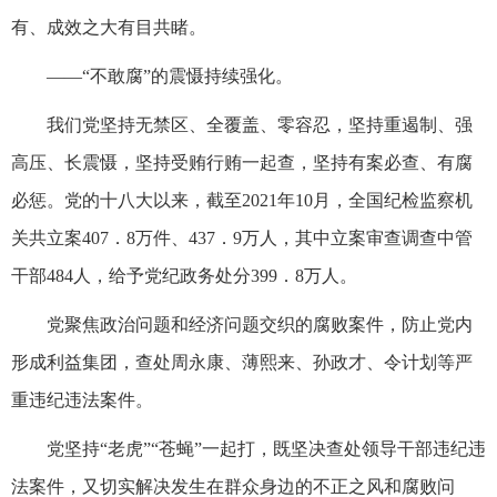
有、成效之大有目共睹。
——“不敢腐”的震慑持续强化。
我们党坚持无禁区、全覆盖、零容忍，坚持重遏制、强
高压、长震慑，坚持受贿行贿一起查，坚持有案必查、有腐
必惩。党的十八大以来，截至2021年10月，全国纪检监察机
关共立案407．8万件、437．9万人，其中立案审查调查中管
干部484人，给予党纪政务处分399．8万人。
党聚焦政治问题和经济问题交织的腐败案件，防止党内
形成利益集团，查处周永康、薄熙来、孙政才、令计划等严
重违纪违法案件。
党坚持“老虎”“苍蝇”一起打，既坚决查处领导干部违纪违
法案件，又切实解决发生在群众身边的不正之风和腐败问