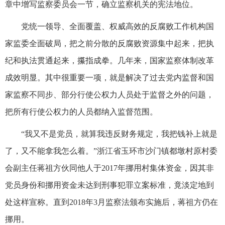
章中增写监察委员会一节，确立监察机关的宪法地位。
党统一领导、全面覆盖、权威高效的反腐败工作机构国
家监委全面破局，把之前分散的反腐败资源集中起来，把执
纪和执法贯通起来，攥指成拳。几年来，国家监察体制改革
成效明显。其中很重要一项，就是解决了过去党内监督和国
家监察不同步、部分行使公权力人员处于监督之外的问题，
把所有行使公权力的人员都纳入监督范围。
“我又不是党员，就算我违反财务规定，我把钱补上就是
了，又不能拿我怎么着。”浙江省玉环市沙门镇都墩村原村委
会副主任蒋祖方伙同他人于2017年挪用村集体资金，因其非
党员身份和挪用资金未达到刑事犯罪立案标准，竟淡定地到
处这样宣称。直到2018年3月监察法颁布实施后，蒋祖方仍在
挪用。