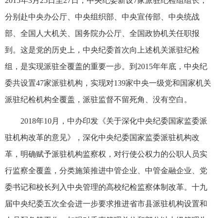
2015年3月25日至27日，中央纪委新设7家派驻纪检组组长，
分别赴中央办公厅、中央组织部、中央宣传部、中央统战
部、全国人大机关、国务院办公厅、全国政协机关任职报
到。这是党的历史上，中央纪委首次向上述机关派驻纪检
组，是实现派驻全覆盖的重要一步。到2015年年底，中央纪
委共设置47家派驻机构，实现对139家中央一级党和国家机关
派驻纪检机构全覆盖，派驻监督不留死角、没有空白。
2018年10月，中办印发《关于深化中央纪委国家监委派
驻机构改革的意见》，深化中央纪委国家监委派驻机构改
革，明确赋予派驻机构监察权，对行使公权力的公职人员实
行监察全覆盖，分类施策推进中管企业、中管金融企业、党
委书记和校长列入中央管理的高校纪检监察体制改革。十九
届中央纪委五次全会进一步要求推进省市县派驻机构设置和