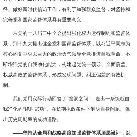
径。做好新时代信访工作，有利于加强群众监督，对坚持和
完善党和国家监督体系具有重要意义。
从党的十八届三中全会提出强化权力运行制约和监督体
系，到十九大提出健全党和国家监督体系，以习近平同志为
核心的党中央以巨大的政治勇气领导全党推进自我革命，不
断增强党的自我净化能力，构建起党统一领导、全面覆盖、
权威高效的监督体系，形成发现问题、纠正偏差的有效机
制。
我们党用实际行动回答了“窑洞之问”，走出一条练就自
我净化的“绝世武功”、在长期执政条件下解决自身问题、跳
出历史周期率的成功道路。
——坚持从全局和战略高度加强监督体系顶层设计，以