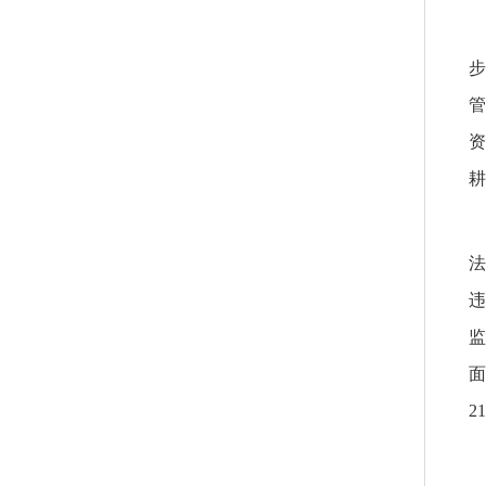
步
管
资
耕
法
违
监
面
2