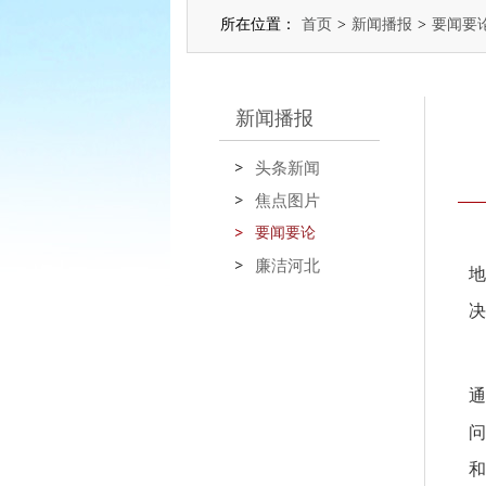
所在位置：
首页
>
新闻播报
>
要闻要
新闻播报
头条新闻
焦点图片
要闻要论
廉洁河北
地
决
通
问
和