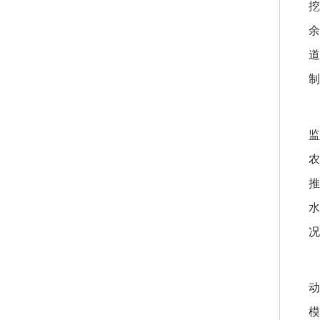
挖
余
道
制
监
农
推
水
况
动
模