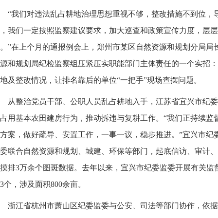
“我们对违法乱占耕地治理思想重视不够，整改措施不到位，
，我们一定按照监察建议要求，加大巡查和政策宣传力度，层层
。”在上个月的通报例会上，郑州市某区自然资源和规划分局局
源和规划局纪检监察组压紧压实职能部门主体责任的一个实招：
地及整改情况，让排名靠后的单位“一把手”现场查摆问题。
从整治党员干部、公职人员乱占耕地入手，江苏省宜兴市纪委
占用基本农田建房行为，推动拆违与复耕工作。“我们正持续监
方案，做好疏导、安置工作，一事一议，稳步推进。”宜兴市纪
委联合自然资源和规划、城建、环保等部门，起底信访、审计、
摸排3万余个图斑数据。去年以来，宜兴市纪委监委开展有关监督
13个，涉及面积800余亩。
浙江省杭州市萧山区纪委监委与公安、司法等部门协作，依据