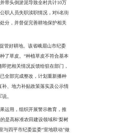
并带头倒淤泥导致全村共计10万
公职人员失职渎职情况，对6名街
处分，并督促完善耕地保护相关
督促管好耕地。该省峨眉山市纪委
种了草皮。“种植草皮不符合基本
随即把相关情况反馈给驻在部门，
已全部完成整改，计划重新播种
直补、地力补贴政策落实及公示情
军说。
果运用，组织开展警示教育，推
示的是高标准农田建设领域和‘梨树
室与四平市纪委监委“室地联动”做