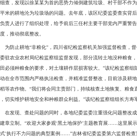
细查，发现以徐某某为首的恶势力倾倒建筑垃圾、村干部不作为
平米的耕地沦为垃圾场的问题。去年底，该区纪委监委查实背后
负责人进行了组织处理，给予前后三任村主要干部党内严重警告
度，推动彻底整改。
为防止耕地“非粮化”，四川省纪检监察机关加强监督检查，
委驻农业农村局纪检监察组监督发现，部分流转土地没种粮食，
田必须种粮食的要求，对土壤耕作层损害较大。”该纪检监察组
动在全市范围内严格执法检查，并精准监督整改，目前涉及耕地
稻等农作物。“我们将会同主责部门，持续核查土地恢复、粮食
，切实维护耕地安全和种粮群众利益。”该纪检监察组组长方寿
在发现、查处问题的同时，各地纪委监委注重强化问题整改成
建章立制。“欢迎大家参观‘黑土地保护’主题教育展……这里展
式’执行不力问题的典型案例……”吉林省纪委监委第六监督检查