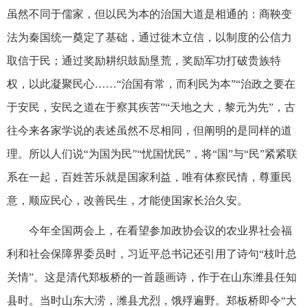
虽然不同于儒家，但以民为本的治国大道是相通的：商鞅变
法为秦国统一奠定了基础，通过徙木立信，以制度的公信力
取信于民；通过奖励耕织鼓励垦荒，奖励军功打破贵族特
权，以此凝聚民心……“治国有常，而利民为本”“治政之要在
于安民，安民之道在于察其疾苦”“天地之大，黎元为先”，古
往今来各家学说的表述虽然不尽相同，但阐明的是同样的道
理。所以人们说“为国为民”“忧国忧民”，将“国”与“民”紧紧联
系在一起，百姓苦乐就是国家利益，唯有体察民情，尊重民
意，顺应民心，改善民生，才能使国家长治久安。
今年全国两会上，在看望参加政协会议的农业界社会福
利和社会保障界委员时，习近平总书记还引用了诗句“枝叶总
关情”。这是清代郑板桥的一首题画诗，作于在山东潍县任知
县时。当时山东大涝，潍县尤烈，饿殍遍野。郑板桥即令“大