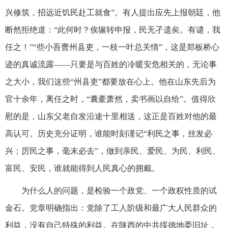
兴修筑，招远近饥民赴工就食”。有人提出应先上报朝廷，他
断然拒绝道：“此何时？俟辗转申报，民无孑遗矣。有谴，我
任之！”“些小吾曹州县吏，一枝一叶总关情”，这是郑板桥心
迹的真诚流露——只要是与百姓的冷暖安危相关的，无论事
之大小，我们这些“州县吏”都要放在心上。他在山东先后为
官十余年，离任之时，“囊橐萧然，卖书画以自给”。值得欣
慰的是，山东父老自发沿途十里相送，这正是百姓对他的最
高认可。历史充分证明，谁能时刻谨记“利民之事，丝发必
兴；厉民之事，毫末必去”，做到亲民、爱民、为民、利民、
富民、安民，谁就能得到人民真心的拥戴。
为什么人的问题，是检验一个政党、一个政权性质的试
金石。党章明确指出：党除了工人阶级和最广大人民群众的
利益，没有自己特殊的利益。在陕西的中共绥德地委旧址，