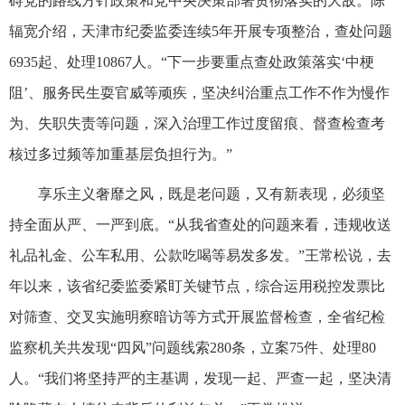
碍党的路线方针政策和党中央决策部署贯彻落实的大敌。陈
辐宽介绍，天津市纪委监委连续5年开展专项整治，查处问题
6935起、处理10867人。“下一步要重点查处政策落实‘中梗
阻’、服务民生耍官威等顽疾，坚决纠治重点工作不作为慢作
为、失职失责等问题，深入治理工作过度留痕、督查检查考
核过多过频等加重基层负担行为。”
享乐主义奢靡之风，既是老问题，又有新表现，必须坚
持全面从严、一严到底。“从我省查处的问题来看，违规收送
礼品礼金、公车私用、公款吃喝等易发多发。”王常松说，去
年以来，该省纪委监委紧盯关键节点，综合运用税控发票比
对筛查、交叉实施明察暗访等方式开展监督检查，全省纪检
监察机关共发现“四风”问题线索280条，立案75件、处理80
人。“我们将坚持严的主基调，发现一起、严查一起，坚决清