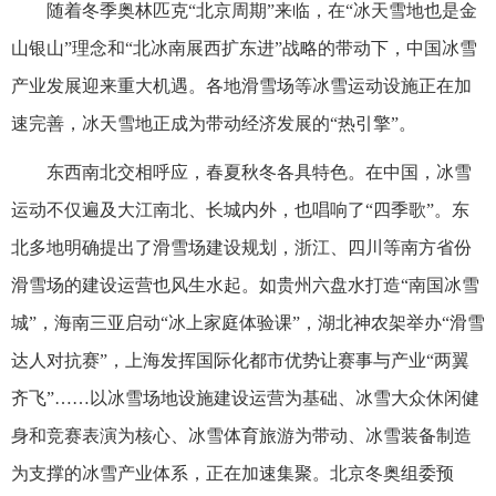
随着冬季奥林匹克“北京周期”来临，在“冰天雪地也是金
山银山”理念和“北冰南展西扩东进”战略的带动下，中国冰雪
产业发展迎来重大机遇。各地滑雪场等冰雪运动设施正在加
速完善，冰天雪地正成为带动经济发展的“热引擎”。
东西南北交相呼应，春夏秋冬各具特色。在中国，冰雪
运动不仅遍及大江南北、长城内外，也唱响了“四季歌”。东
北多地明确提出了滑雪场建设规划，浙江、四川等南方省份
滑雪场的建设运营也风生水起。如贵州六盘水打造“南国冰雪
城”，海南三亚启动“冰上家庭体验课”，湖北神农架举办“滑雪
达人对抗赛”，上海发挥国际化都市优势让赛事与产业“两翼
齐飞”……以冰雪场地设施建设运营为基础、冰雪大众休闲健
身和竞赛表演为核心、冰雪体育旅游为带动、冰雪装备制造
为支撑的冰雪产业体系，正在加速集聚。北京冬奥组委预