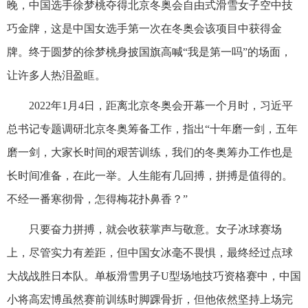
晚，中国选手徐梦桃夺得北京冬奥会自由式滑雪女子空中技
巧金牌，这是中国女选手第一次在冬奥会该项目中获得金
牌。终于圆梦的徐梦桃身披国旗高喊“我是第一吗”的场面，
让许多人热泪盈眶。
2022年1月4日，距离北京冬奥会开幕一个月时，习近平
总书记专题调研北京冬奥筹备工作，指出“十年磨一剑，五年
磨一剑，大家长时间的艰苦训练，我们的冬奥筹办工作也是
长时间准备，在此一举。人生能有几回搏，拼搏是值得的。
不经一番寒彻骨，怎得梅花扑鼻香？”
只要奋力拼搏，就会收获掌声与敬意。女子冰球赛场
上，尽管实力有差距，但中国女冰毫不畏惧，最终经过点球
大战战胜日本队。单板滑雪男子U型场地技巧资格赛中，中国
小将高宏博虽然赛前训练时脚踝骨折，但他依然坚持上场完