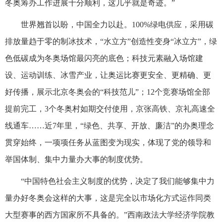
冬奥筹办工作进展十分顺利，这几乎就是奇迹。”
世界翘首以盼，中国全力以赴。100%绿电供应，采用碳
排放量趋于零的制冰技术，“水立方”创造性变身“冰立方”，绿
色低碳成为冬奥场馆最闪亮的底色；科技元素融入场馆建
设、运动训练、冰雪产业，让奥运比赛更安全、更精确、更
好传播，展示北京冬奥会的“科技范儿”；12个竞赛场馆全部
提前完工，3个冬奥村如期交付使用，京张高铁、京礼高速全
线通车……近7年里，“绿色、共享、开放、廉洁”的办奥理念
贯穿始终，一项项任务从蓝图变为现实，体现了党的领导和
举国体制、集中力量办大事的制度优势。
“中国特色社会主义制度的优势，决定了我们能够集中力
量办好冬奥会这样的大事，这是完全以市场化方式运作同类
大型赛事的西方国家所不具备的。”西南政法大学经济学院教