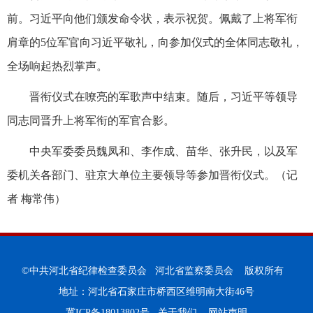
前。习近平向他们颁发命令状，表示祝贺。佩戴了上将军衔
肩章的5位军官向习近平敬礼，向参加仪式的全体同志敬礼，
全场响起热烈掌声。
晋衔仪式在嘹亮的军歌声中结束。随后，习近平等领导
同志同晋升上将军衔的军官合影。
中央军委委员魏凤和、李作成、苗华、张升民，以及军
委机关各部门、驻京大单位主要领导等参加晋衔仪式。（记
者 梅常伟）
©中共河北省纪律检查委员会 河北省监察委员会 版权所有
地址：河北省石家庄市桥西区维明南大街46号
冀ICP备18013802号
关于我们
网站声明