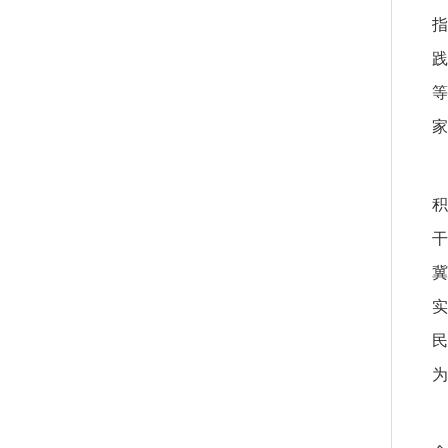
指
践
等
家
积
干
冀
实
民
为