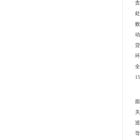
贪
处
败
动
贷
环
全
1
面
关
巡
导