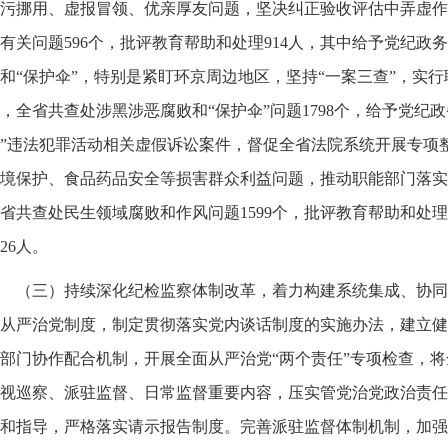
污挪用、虚报冒领、优亲厚友问题，坚决纠正验收评估中弄虚作
有关问题596个，批评教育帮助和处理914人，其中给予党纪政务
和“保护伞”，特别是紧盯环京周边地区，坚持“一案三查”，实行
，全省共查处涉黑涉恶腐败和“保护伞”问题1798个，给予党纪政
”违法犯罪活动相关虚假诉讼案件，督促全省法院系统开展专项
境保护、食品药品安全等损害群众利益问题，推动职能部门落实
省共查处民生领域腐败和作风问题1599个，批评教育帮助和处理
526人。
（三）持续深化纪检监察体制改革，着力构建系统集成、协同
从严治党制度，制定贯彻落实党内谈话制度的实施办法，建立健
部门协作配合机制，开展全面从严治党“两个责任”专项检查，
视巡察、派驻监督、日常监督重要内容，压实管党治党政治责任
和指导，严格落实请示报告制度。完善派驻监督体制机制，加强