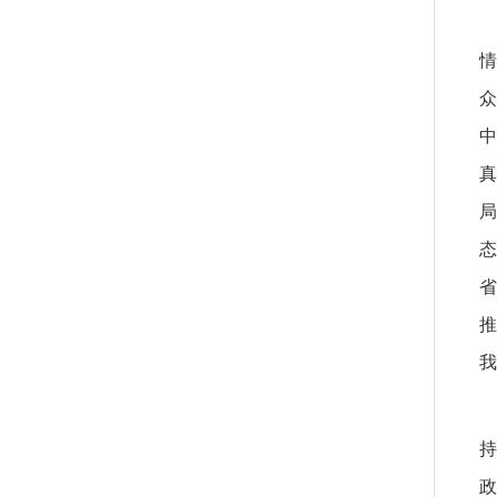
情
众
中
真
局
态
省
推
我
持
政