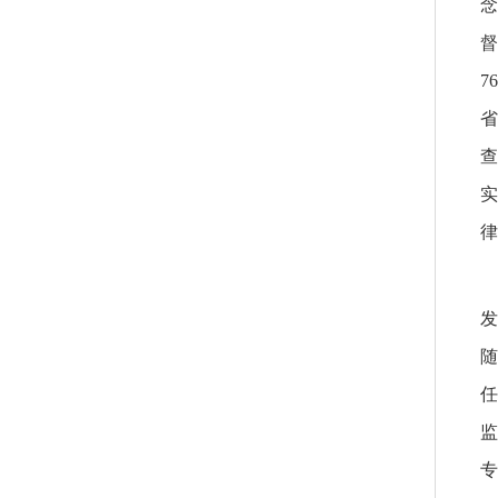
念
督
7
省
查
实
律
发
随
任
监
专