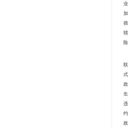
业
加
措
辖
险
联
式
政
生
违
约
政