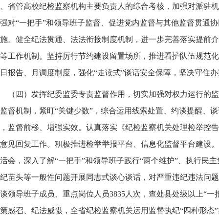
、省管高校纪检监察机构主要负责人的综合考核，加强对派驻机
强对“一把手”和领导班子监督、促进党内监督与其他监督贯通
施。健全纪法贯通、法法衔接制度机制，进一步完善落实提前介
等工作机制。坚持厉行节约建设留置场所，推进看护队伍规范化
日报告、月调度制度，强化“走读式”谈话安全保障，坚决守住
（四）发挥纪委监委专责监督作用，切实加强对权力运行的监
监督机制，紧盯“关键少数”，综合运用线索处置、约谈提醒、
，监督前移、增强实效。认真落实《纪检监察机关处理检举控告
意见回复工作。积极推进检举举报平台、信息化监督平台建设。
活会，深入了解“一把手”和领导班子践行“两个维护”、执行民
纪苗头等一般性问题开展同志式谈心谈话，对严重违纪违法问题
谈领导班子成员、重点岗位人员3835人次，查处县处级以上“一把
策感召、纪法威慑，全省纪检监察机关运用监督执纪“四种形态”批