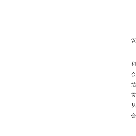
议
和
会
结
贯
从
会