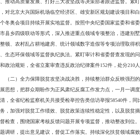
、推动高质量发展、打好三大攻坚战等决策部署跟进监督。紧盯
，对北京大兴国际机场临空经济区、雄安新区规划建设项目和白
6个冬奥会项目持续开展实地监督。按照中央纪委国家监委和省
市县乡四级联动等形式，深入推进重点领域专项整治，违建别墅
整顿、农村乱占耕地建房、统计领域数字造假等专项治理取得积
、生态环保领域等监督执纪执法。紧盯审计和省委督查发现的问
和政治规矩，全省立案审查违反政治纪律案件152件，处分210
（二）全力保障脱贫攻坚决战决胜，持续整治群众反映强烈的
展思想，把群众期盼作为正风肃纪反腐工作发力点，一月一调度
清，全省纪检监察机关共接受检举控告类信访举报58540件，同比
务，加强对脱贫工作绩效、脱贫政策连续性稳定性，以及脱贫摘
督检查，围绕国家考核反馈问题开展专项监督，推动整改到位。
题调研，提出意见建议，督促工作落实。持续深化扶贫领域腐败