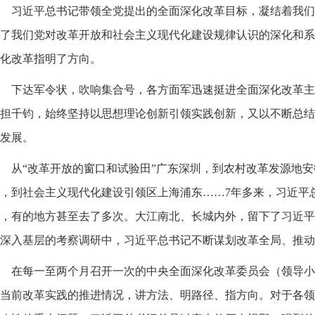
习近平总书记带领全党提出的全面深化改革目标，凝结着我们
了我们党对改革开放和社会主义现代化建设规律认识的深化和系
化改革指明了方向。
下达军令状，吹响集合号，各方面军迅速挺进全面深化改革主
担千钧，始终坚持以思想理论创新引领实践创新，又以不断总结
发展。
从“改革开放的窗口和试验田”广东深圳，到农村改革发源地
，到社会主义现代化建设引领区上海浦东……7年多来，习近平
，有的地方甚至去了多次。大江南北、长城内外，留下了习近平
深入基层的考察调研中，习近平总书记不断谋划改革全局、推动
在每一至两个月召开一次的中央全面深化改革委员会（领导小
当前改革实践的推进情况，讲方法、明路径、指方向。对于各领