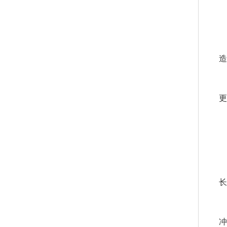
造
更
长
冲