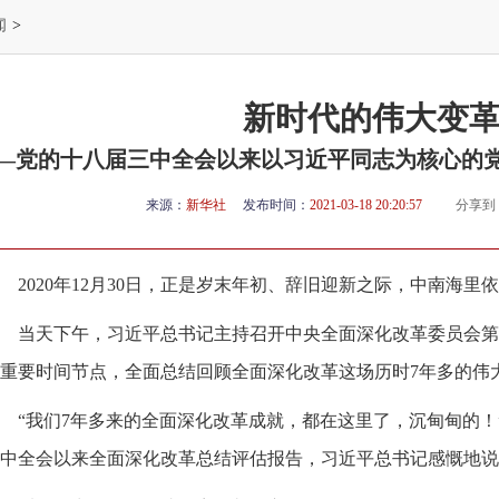
闻
>
新时代的伟大变
—党的十八届三中全会以来以习近平同志为核心的
来源：
新华社
发布时间：
2021-03-18 20:20:57
分享到
2020年12月30日，正是岁末年初、辞旧迎新之际，中南海里
当天下午，习近平总书记主持召开中央全面深化改革委员会第十
重要时间节点，全面总结回顾全面深化改革这场历时7年多的伟
“我们7年多来的全面深化改革成就，都在这里了，沉甸甸的！
中全会以来全面深化改革总结评估报告，习近平总书记感慨地说