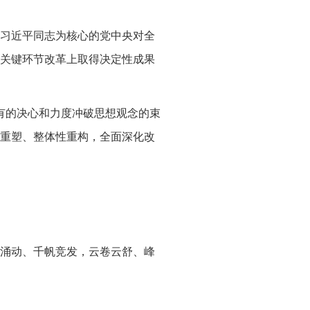
以习近平同志为核心的党中央对全
和关键环节改革上取得决定性成果
有的决心和力度冲破思想观念的束
重塑、整体性重构，全面深化改
涌动、千帆竞发，云卷云舒、峰