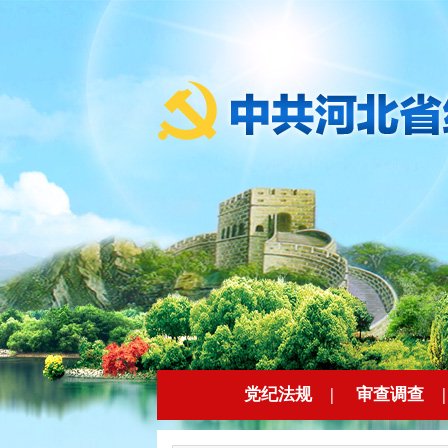
党纪法规
|
审查调查