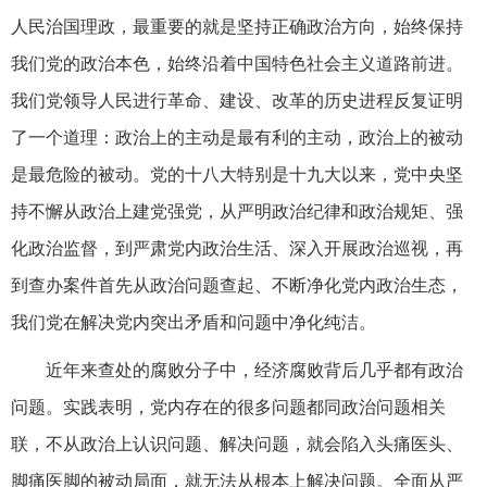
人民治国理政，最重要的就是坚持正确政治方向，始终保持
我们党的政治本色，始终沿着中国特色社会主义道路前进。
我们党领导人民进行革命、建设、改革的历史进程反复证明
了一个道理：政治上的主动是最有利的主动，政治上的被动
是最危险的被动。党的十八大特别是十九大以来，党中央坚
持不懈从政治上建党强党，从严明政治纪律和政治规矩、强
化政治监督，到严肃党内政治生活、深入开展政治巡视，再
到查办案件首先从政治问题查起、不断净化党内政治生态，
我们党在解决党内突出矛盾和问题中净化纯洁。
近年来查处的腐败分子中，经济腐败背后几乎都有政治
问题。实践表明，党内存在的很多问题都同政治问题相关
联，不从政治上认识问题、解决问题，就会陷入头痛医头、
脚痛医脚的被动局面，就无法从根本上解决问题。全面从严