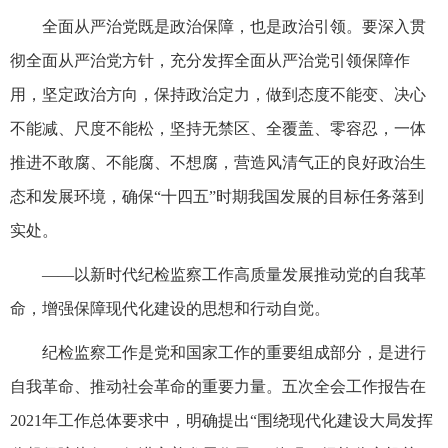
全面从严治党既是政治保障，也是政治引领。要深入贯
彻全面从严治党方针，充分发挥全面从严治党引领保障作
用，坚定政治方向，保持政治定力，做到态度不能变、决心
不能减、尺度不能松，坚持无禁区、全覆盖、零容忍，一体
推进不敢腐、不能腐、不想腐，营造风清气正的良好政治生
态和发展环境，确保“十四五”时期我国发展的目标任务落到
实处。
——以新时代纪检监察工作高质量发展推动党的自我革
命，增强保障现代化建设的思想和行动自觉。
纪检监察工作是党和国家工作的重要组成部分，是进行
自我革命、推动社会革命的重要力量。五次全会工作报告在
2021年工作总体要求中，明确提出“围绕现代化建设大局发挥