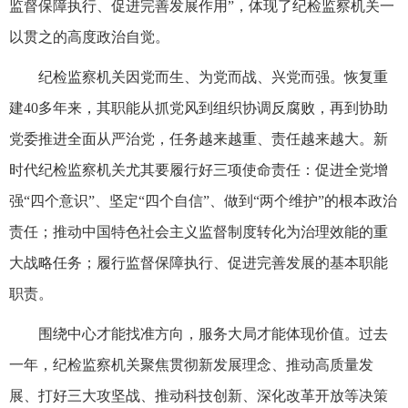
监督保障执行、促进完善发展作用”，体现了纪检监察机关一
以贯之的高度政治自觉。
纪检监察机关因党而生、为党而战、兴党而强。恢复重
建40多年来，其职能从抓党风到组织协调反腐败，再到协助
党委推进全面从严治党，任务越来越重、责任越来越大。新
时代纪检监察机关尤其要履行好三项使命责任：促进全党增
强“四个意识”、坚定“四个自信”、做到“两个维护”的根本政治
责任；推动中国特色社会主义监督制度转化为治理效能的重
大战略任务；履行监督保障执行、促进完善发展的基本职能
职责。
围绕中心才能找准方向，服务大局才能体现价值。过去
一年，纪检监察机关聚焦贯彻新发展理念、推动高质量发
展、打好三大攻坚战、推动科技创新、深化改革开放等决策