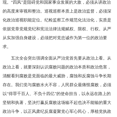
现。“四风”是阻碍党和国家事业发展的大敌，必须从讲政治
的高度来审视和整治。巡视巡察本质上是政治监督，必须深
化政治巡视职能定位。纪检监察工作规范化法治化，实质是
依据党章党规党纪和宪法法律法规赋权、限权、行权。从严
从实加强自身建设，必须把对党忠诚作为第一位的政治要
求。
五次全会突出强调全面从严治党首先要从政治上看。从
政治上看，就要深刻认识腐败问题的政治本质和政治危害，
清醒看到腐败是党面临的最大威胁，腐蚀和反腐蚀斗争长期
存在。我们党与腐败水火不容，人民群众最痛恨腐败，必须
以“得罪千百人、不负十四亿”的使命担当，以永远在路上的
坚韧和执著，坚决打赢反腐败这场输不起也决不能输的重大
政治斗争，以正风肃纪反腐凝聚党心军心民心，厚植党执政