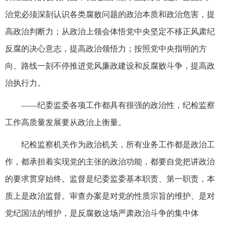
治党必须深刻认识各类腐败问题的政治本质和政治危害，提
高政治判断力；从政治上领会体悟党中央坚定不移正风肃纪
反腐的决心意志，提高政治领悟力；按照党中央指明的方
向、路线一刻不停推进党风廉政建设和反腐败斗争，提高政
治执行力。
——纪委监委各项工作都具有很强的政治性，纪检监察
工作高质量发展要从政治上衡量。
纪检监察机关作为政治机关，所有业务工作都是政治工
作，都承担着实现党的主张的政治功能，都要自觉把讲政治
的要求贯穿始终。监督是纪委监委基本职责、第一职责，本
质上是政治监督。审查办案是对党的性质宗旨的维护、是对
党纪国法的维护，是反腐败这场严肃政治斗争的集中体