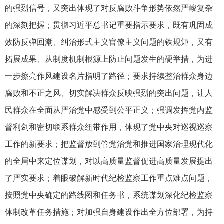
的强烈信号，又突出体现了对反腐败斗争形势依然严峻复杂
的深刻把握；贯彻习近平总书记重要指示要求，既有巩固成
效防反弹回潮、纠治形式主义官僚主义问题的铁规矩，又有
拓展成果、从制度机制根源上防止问题发生的硬举措，为进
一步擦亮作风建设名片指明了路径；要求持续整治群众身边
腐败和不正之风、切实解决群众反映强烈的突出问题，让人
民群众在全面从严治党中感受到公平正义；强调发挥党内监
督利剑和密切联系群众纽带作用，体现了党中央对巡视巡察
工作的新要求；把监督放到管党治党和推进国家治理现代化
的全局中来定位谋划，对以高质量监督促进高质量发展提出
了严实要求；着眼破解新时代纪检监察工作重点难点问题，
按照党中央确定的路线图和任务书，系统谋划深化纪检监察
体制改革任务措施；对加强自身建设作出全方位部署，为持