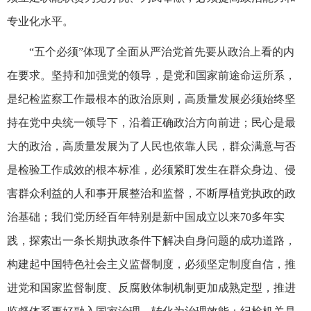
专业化水平。
“五个必须”体现了全面从严治党首先要从政治上看的内
在要求。坚持和加强党的领导，是党和国家前途命运所系，
是纪检监察工作最根本的政治原则，高质量发展必须始终坚
持在党中央统一领导下，沿着正确政治方向前进；民心是最
大的政治，高质量发展为了人民也依靠人民，群众满意与否
是检验工作成效的根本标准，必须紧盯发生在群众身边、侵
害群众利益的人和事开展整治和监督，不断厚植党执政的政
治基础；我们党历经百年特别是新中国成立以来70多年实
践，探索出一条长期执政条件下解决自身问题的成功道路，
构建起中国特色社会主义监督制度，必须坚定制度自信，推
进党和国家监督制度、反腐败体制机制更加成熟定型，推进