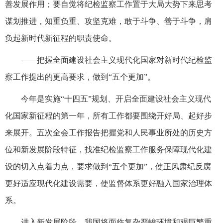
善发展作用；要自觉将纪检监察工作置于大局大势下来思考
谋划推进，知重负重、攻坚克难，敢于斗争、善于斗争，肩
负起新时代新征程的职责使命。
——把握全面建设社会主义现代化国家对新时代纪检监
察工作提出的更高要求，做到“五个更加”。
今年是实施“十四五”规划、开启全面建设社会主义现代
化国家新征程的第一年，所有工作都要围绕开好局、起好步
来展开。五次全会工作报告把握党和人民事业所处的历史方
位和新发展阶段特征，找准纪检监察工作服务保障现代化建
设的切入点着力点，要求做到“五个更加”，使正风肃纪反腐
更好适应现代化建设需要，使监督体系更好融入国家治理体
系。
进入新发展阶段，我国将面临复杂严峻环境和艰巨繁重