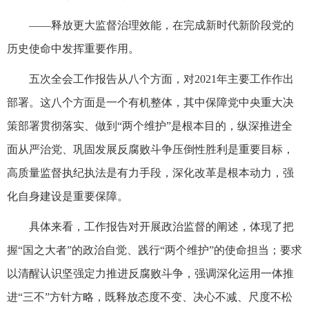
——释放更大监督治理效能，在完成新时代新阶段党的
历史使命中发挥重要作用。
五次全会工作报告从八个方面，对2021年主要工作作出
部署。这八个方面是一个有机整体，其中保障党中央重大决
策部署贯彻落实、做到“两个维护”是根本目的，纵深推进全
面从严治党、巩固发展反腐败斗争压倒性胜利是重要目标，
高质量监督执纪执法是有力手段，深化改革是根本动力，强
化自身建设是重要保障。
具体来看，工作报告对开展政治监督的阐述，体现了把
握“国之大者”的政治自觉、践行“两个维护”的使命担当；要求
以清醒认识坚强定力推进反腐败斗争，强调深化运用一体推
进“三不”方针方略，既释放态度不变、决心不减、尺度不松