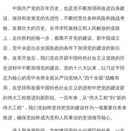
中国共产党的百年历史，也是党不断加强和改进自身建
设、保持和发展党的先进性，不断经受住各种风险和挑战考
验、发展壮大的历史。在寻求民族独立和人民解放的道路
上，走向胜利的每一步，都离不开党的建设。新中国成立
后，党中央提出在全国执政的条件下加强党的建设的新任
务。改革开放后，我们党在开辟中国特色社会主义道路的历
史进程中不断加强党的建设。党的十八大以来，以习近平同
志为核心的党中央将全面从严治党纳入“四个全面”战略布
局，在坚持和发展中国特色社会主义的进程中把党的建设新
的伟大工程推进到新阶段。一百年来，从“伟大工程”到“新的
伟大工程”，我们党始终坚持把党的建设作为一项重要任务来
推进，确保党始终成为党和人民事业的坚强领导核心。
进入新发展阶段，党的建设面临十分艰巨的任务。一方