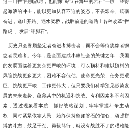
过一山拦”的挑战时，也能像“站立在海中的岩石”一般，经得
起海浪的冲击，能以更加从容不迫的姿态，不畏艰辛、砥砺
奋进，逢山开路、遇水架桥，战胜前进的道路上各种改革“拦
路虎”、发展“绊脚石”。
历史只会眷顾坚定者奋进者搏击者，而不会等待犹豫者懈
怠者畏难者。今年，是全面建成小康社会的关键之年，我国
的发展面临着更复杂更严峻的环境，可以预料和难以预料的
风险挑战更多更大，困难不容低估。使命更光荣、任务更艰
巨、挑战更严峻、工作更伟大，但只要我们科学预见形势发
展的未来走势、蕴藏其中的机遇和挑战、有利因素和不利因
素，透过现象看本质，抓好战略谋划，牢牢掌握斗争主动
权，同时紧紧依靠人民，始终保持坚如磐石的信心、顽强拼
搏的斗志，鼓足干劲、勇毅笃行，就没有战胜不了的艰难险