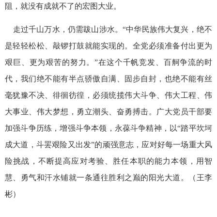
阻，就没有成就不了的宏图大业。
走过千山万水，仍需跋山涉水。“中华民族伟大复兴，绝不
是轻轻松松、敲锣打鼓就能实现的。全党必须准备付出更为
艰巨、更为艰苦的努力。”在这个千帆竞发、百舸争流的时
代，我们绝不能有半点骄傲自满、固步自封，也绝不能有丝
毫犹豫不决、徘徊彷徨，必须统揽伟大斗争、伟大工程、伟
大事业、伟大梦想，勇立潮头、奋勇搏击。广大党员干部要
加强斗争历练，增强斗争本领，永葆斗争精神，以“踏平坎坷
成大道，斗罢艰险又出发”的顽强意志，应对好每一场重大风
险挑战，不断提高应对考验、胜任本职的能力本领，用智
慧、勇气和汗水铺就一条通往胜利之巅的阳光大道。（王李
彬）