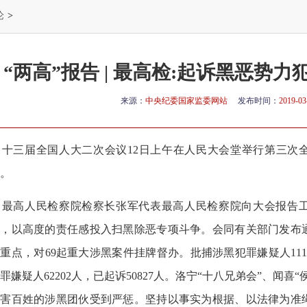
论
>
“两高”报告 | 最高检:起诉黑恶势力犯
来源：
中央纪委国家监委网站
发布时间：
2019-03
十三届全国人大二次会议12日上午在人民大会堂举行第三次全
。
最高人民检察院检察长张军代表最高人民检察院向大会报告工作
，以高度的责任感投入扫黑除恶专项斗争。会同有关部门发布通
重点，对69起重大涉黑案件挂牌督办。批捕涉黑犯罪嫌疑人1118
罪嫌疑人62202人，已起诉50827人。洛宁“十八兄弟会”、闻
残害百姓的涉黑团伙受到严惩。坚持以事实为根据、以法律为准