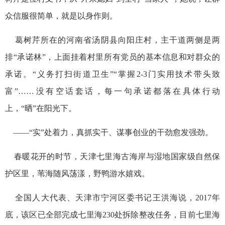
众信服很简单，就是以身作则。
葛树芹所在的河南省汤阴县向阳庄村，主干道两侧是两
排“承诺林”，上面挂着村里所有党员的基本信息和对群众的
承诺。“义务打扫街道卫生”“掌握2-3门实用技术带头致
富”……没有空话套话，每一句承诺都落在具体行动
上，“晒”在阳光下。
——“实”处着力，真抓实干、谋事创业的干劲愈发强劲。
春暖花开的时节，天津七里海古海岸与湿地国家级自然保
护区里，苇海随风荡漾，野鸭游水嬉戏。
全国人大代表、天津市宁河区委书记王洪海说，2017年
底，该区已全部完成七里海230处拆除整改任务，目前七里海