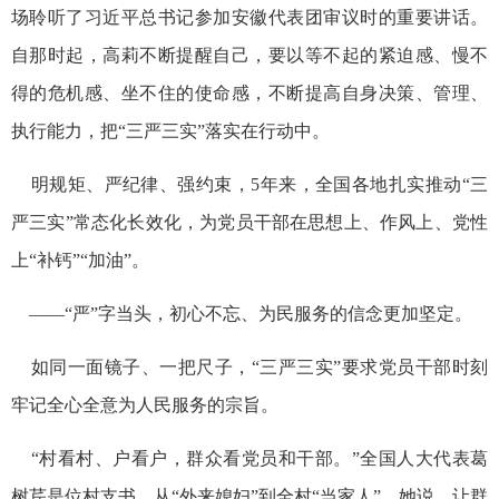
场聆听了习近平总书记参加安徽代表团审议时的重要讲话。
自那时起，高莉不断提醒自己，要以等不起的紧迫感、慢不
得的危机感、坐不住的使命感，不断提高自身决策、管理、
执行能力，把“三严三实”落实在行动中。
明规矩、严纪律、强约束，5年来，全国各地扎实推动“三
严三实”常态化长效化，为党员干部在思想上、作风上、党性
上“补钙”“加油”。
——“严”字当头，初心不忘、为民服务的信念更加坚定。
如同一面镜子、一把尺子，“三严三实”要求党员干部时刻
牢记全心全意为人民服务的宗旨。
“村看村、户看户，群众看党员和干部。”全国人大代表葛
树芹是位村支书，从“外来媳妇”到全村“当家人”，她说，让群