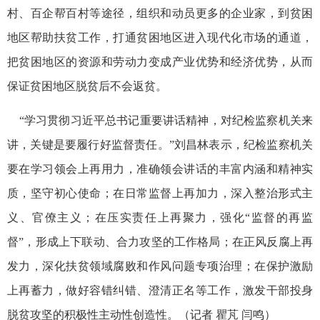
村、百企帮百村等途径，组织和动员更多的企业家，到贫困
地区帮助扶贫工作，打通贫困地区进入现代化市场的通道，
把贫困地区的资源和劳动力变成产业优势和经济优势，从而
保证贫困地区脱贫后不会返贫。
“学习贯彻习近平总书记重要讲话精神，对纪检监察机关来
讲，关键是要履行好监督责任。”刘昌林表示，纪检监察机关
要在学习领会上再用力，准确领会讲话的丰富内涵和精神实
质，坚守初心使命；在日常监督上再加力，深入整治形式主
义、官僚主义；在压实责任上再聚力，强化“监督的再监
督”，形成上下联动、合力攻坚的工作格局；在正风反腐上再
发力，深化扶贫领域腐败和作风问题专项治理；在保护激励
上再蓄力，做好容错纠错、澄清正名等工作，激发干部投身
脱贫攻坚的积极性主动性创造性。（记者 瞿芃 闫鸣）