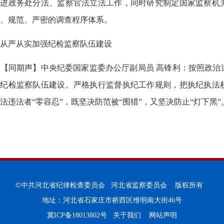
推进政务处分法、监察官法立法工作，同时研究制定国家监察机
、规范、严密的调查程序体系。
从严从实加强纪检监察队伍建设
【同期声】中央纪委国家监委办公厅副局员 高锋利：按照政治
强纪检监察队伍建设。严格执行监督执纪工作规则，把执纪执法
法违法者“零容忍”，既坚决防范被“围猎”，又坚决防止“灯下黑”
©中共河北省纪律检查委员会 河北省监察委员会 版权所有
地址：河北省石家庄市桥西区维明南大街46号
冀ICP备18013802号
关于我们
网站声明