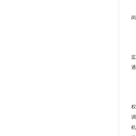
【
岗
通