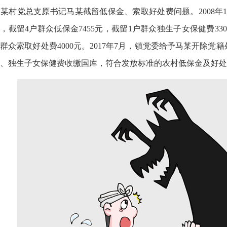
村党总支原书记马某截留低保金、索取好处费问题。2008年1月
，截留4户群众低保金7455元，截留1户群众独生子女保健费3
群众索取好处费4000元。2017年7月，镇党委给予马某开除
、独生子女保健费收缴国库，符合发放标准的农村低保金及好处