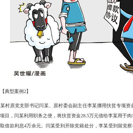
【典型案例2】
村原党支部书记闫某、原村委会副主任李某挪用扶贫专项资金问
项目，闫某利用职务之便，将扶贫资金28.5万元借给李某用于
取借款利息4万余元。闫某受到开除党籍处分，李某受到留党察看