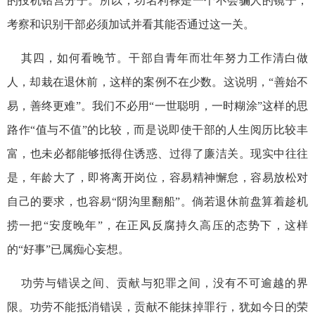
的投机钻营分子。所以，功名利禄是一个不会骗人的镜子，
考察和识别干部必须加试并看其能否通过这一关。
其四，如何看晚节。干部自青年而壮年努力工作清白做
人，却栽在退休前，这样的案例不在少数。这说明，“善始不
易，善终更难”。我们不必用“一世聪明，一时糊涂”这样的思
路作“值与不值”的比较，而是说即使干部的人生阅历比较丰
富，也未必都能够抵得住诱惑、过得了廉洁关。现实中往往
是，年龄大了，即将离开岗位，容易精神懈怠，容易放松对
自己的要求，也容易“阴沟里翻船”。倘若退休前盘算着趁机
捞一把“安度晚年”，在正风反腐持久高压的态势下，这样
的“好事”已属痴心妄想。
功劳与错误之间、贡献与犯罪之间，没有不可逾越的界
限。功劳不能抵消错误，贡献不能抹掉罪行，犹如今日的荣