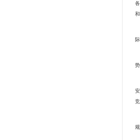
各
和
际
势
安
竞
规