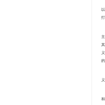
以
打
主
其
义
的
义
和