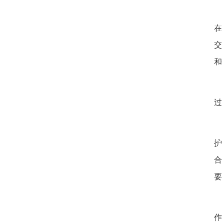
在
交
和
成
过
成
护
合
要
成
作