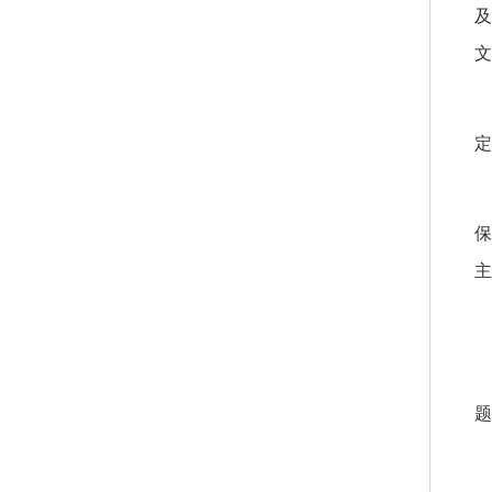
及
文
成
定
保
主
题