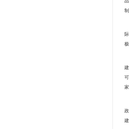
品
制
上
际
极
建
可
家
成
政
建