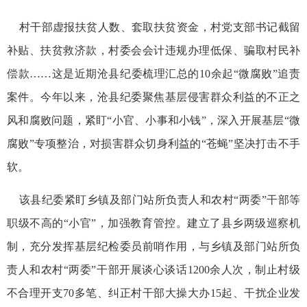
村干部虚报扶贫人数、套取扶贫资金，村党支部书记截留
补贴、扶贫救济款，村委会会计违规办理低保、骗取村民补
偿款……这是近期沧县纪委梳理汇总的10余起“微腐败”追责
案件。今年以来，沧县纪委聚焦基层侵害群众利益的不正之
风和腐败问题，紧盯“小官、小事和小钱”，深入开展基层“微
腐败”专项整治，对损害群众切身利益的“苍蝇”坚决打击不手
软。
该县纪委紧盯乡镇及部门站所负责人和农村“两委”干部等
职级不高的“小官”，加强教育管控。建立了县乡两级巡察机
制，充分发挥基层纪检委员前哨作用，与乡镇及部门站所负
责人和农村“两委”干部开展谈心谈话1200余人次，制止村级
不合理开支70多笔、纠正村干部大操大办15起、干扰企业发