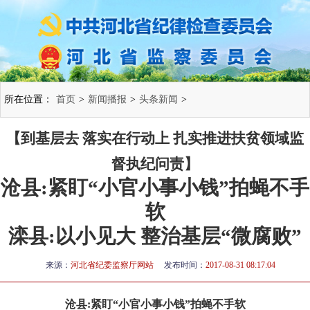
所在位置：
首页
>
新闻播报
>
头条新闻
>
【到基层去 落实在行动上 扎实推进扶贫领域监
督执纪问责】
沧县:紧盯“小官小事小钱”拍蝇不手
软
滦县:以小见大 整治基层“微腐败”
来源：
河北省纪委监察厅网站
发布时间：
2017-08-31 08:17:04
沧县:紧盯“小官小事小钱”拍蝇不手软