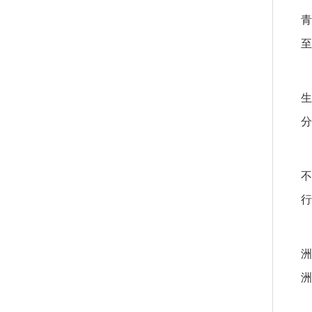
青
至
生
分
不
行
洲
洲