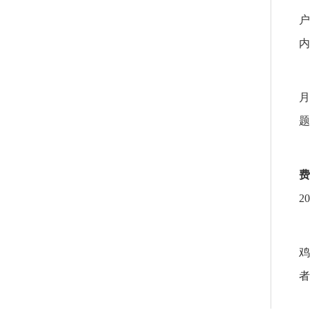
户
内
月
题
费
2
鸡
者