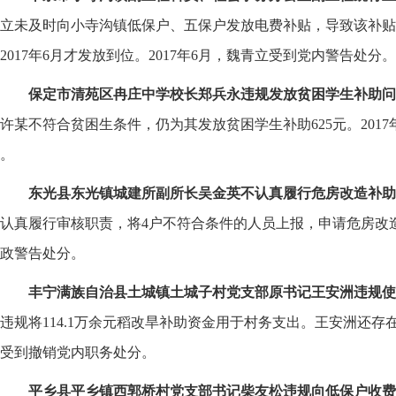
立未及时向小寺沟镇低保户、五保户发放电费补贴，导致该补贴
2017年6月才发放到位。2017年6月，魏青立受到党内警告处分。
保定市清苑区冉庄中学校长郑兵永违规发放贫困学生补助问
许某不符合贫困生条件，仍为其发放贫困学生补助625元。201
。
东光县东光镇城建所副所长吴金英不认真履行危房改造补助
认真履行审核职责，将4户不符合条件的人员上报，申请危房改造补
政警告处分。
丰宁满族自治县土城镇土城子村党支部原书记王安洲违规使
违规将114.1万余元稻改旱补助资金用于村务支出。王安洲还存在
受到撤销党内职务处分。
平乡县平乡镇西郭桥村党支部书记柴友松违规向低保户收费