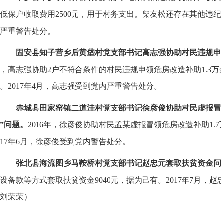
低保户收取费用2500元，用于村务支出。柴友松还存在其他违纪问
严重警告处分。
固安县知子营乡后黄垡村党支部书记高志强协助村民违规申
，高志强协助2户不符合条件的村民违规申领危房改造补助1.3
。2017年4月，高志强受到党内严重警告处分。
赤城县田家窑镇二道洼村党支部书记徐彦俊协助村民虚报冒
”问题。
2016年，徐彦俊协助村民孟某虚报冒领危房改造补助1.7
017年6月，徐彦俊受到党内警告处分。
张北县海流图乡马鞍桥村党支部书记赵忠元套取扶贫资金问
设备款等方式套取扶贫资金9040元，据为己有。2017年7月，
刘荣荣）