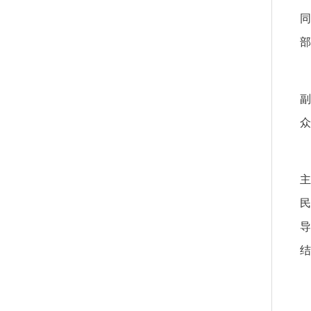
部
众
主
结