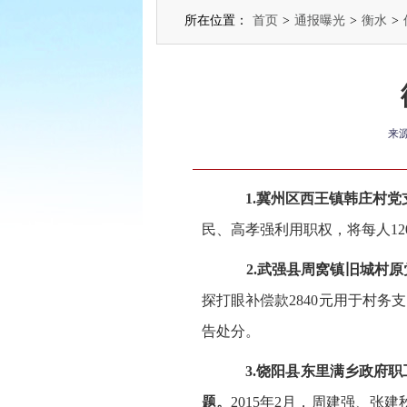
所在位置：
首页
>
通报曝光
>
衡水
>
来
1.冀州区西王镇韩庄村
民、高孝强利用职权，将每人1
2.武强县周窝镇旧城村
探打眼补偿款2840元用于村务支
告处分。
3.饶阳县东里满乡政府
题。
2015年2月，周建强、张