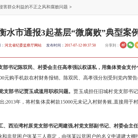
侵害群众利益的不正之风和腐败问题
>
衡水市通报3起基层“微腐败”典型案
源：
河北省纪委监察厅网站
发布时间：
2017-07-12 09:37:50
分享到：
党支部书记陈双民、村委会主任高孝强以权谋私，用集体资金支付
200元购手机款在村财务报销。陈双民、高孝强分别受到党内警
原党支部书记贾玉成滥用职权问题。
贾玉成担任旧城村党支部书记
出;2013年，将村集体卖树款15000元未记入村财务账,直接
职工、西沿湾村原党支部书记周建强,村党支部副书记、村委会主
建秋和非贫困户张某三人商定，由张某以贫困户的名义申请建大棚扶