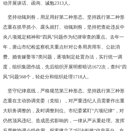
动开展谈话、函询、诫勉2313人。
坚持动辄则咎，用足用好第二种形态。坚持践行第二种形
态重在抓早抓小、露头就打、动辄则咎，坚持把查处违反中
央八项规定精神和“四风”问题作为纪律审查的重点。去年一
年，唐山市纪检监察机关重点针对公务用房用车、公款消
费、婚丧嫁娶等7类问题，逐项制定处置办法，实行统一调
度，组织集团作战，先后组织开展明察暗访1672次，查纠“四
风”问题568个，轻处分和组织处理1718人。
坚守纪律底线，严格规范第三种形态。坚持践行第三种形
态重在主动协调党委（党组），对严重违纪人员需要作出重
大职务调整的，及时调整到位。市纪委紧盯“六项纪律”，对
仍然顶风违纪、造成恶劣影响的，一律从严从重处理。发挥
反腐败协调小组作用，探索建立了“纪法衔接”信息平台，在