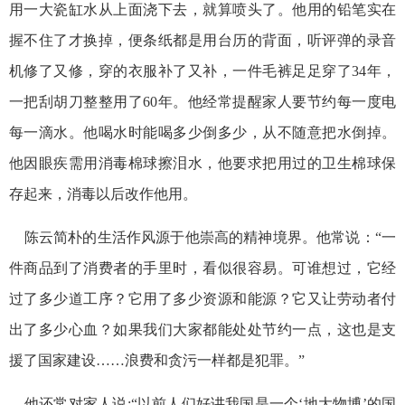
用一大瓷缸水从上面浇下去，就算喷头了。他用的铅笔实在
握不住了才换掉，便条纸都是用台历的背面，听评弹的录音
机修了又修，穿的衣服补了又补，一件毛裤足足穿了34年，
一把刮胡刀整整用了60年。他经常提醒家人要节约每一度电
每一滴水。他喝水时能喝多少倒多少，从不随意把水倒掉。
他因眼疾需用消毒棉球擦泪水，他要求把用过的卫生棉球保
存起来，消毒以后改作他用。
陈云简朴的生活作风源于他崇高的精神境界。他常说：“一
件商品到了消费者的手里时，看似很容易。可谁想过，它经
过了多少道工序？它用了多少资源和能源？它又让劳动者付
出了多少心血？如果我们大家都能处处节约一点，这也是支
援了国家建设……浪费和贪污一样都是犯罪。”
他还常对家人说:“以前人们好讲我国是一个‘地大物博’的国