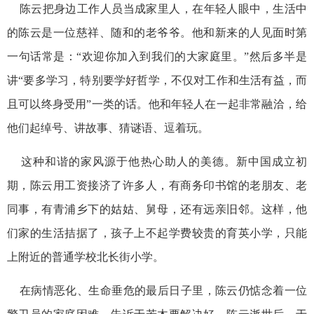
陈云把身边工作人员当成家里人，在年轻人眼中，生活中
的陈云是一位慈祥、随和的老爷爷。他和新来的人见面时第
一句话常是：“欢迎你加入到我们的大家庭里。”然后多半是
讲“要多学习，特别要学好哲学，不仅对工作和生活有益，而
且可以终身受用”一类的话。他和年轻人在一起非常融洽，给
他们起绰号、讲故事、猜谜语、逗着玩。
这种和谐的家风源于他热心助人的美德。新中国成立初
期，陈云用工资接济了许多人，有商务印书馆的老朋友、老
同事，有青浦乡下的姑姑、舅母，还有远亲旧邻。这样，他
们家的生活拮据了，孩子上不起学费较贵的育英小学，只能
上附近的普通学校北长街小学。
在病情恶化、生命垂危的最后日子里，陈云仍惦念着一位