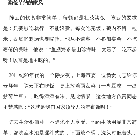
勤俭节约的家风
陈云的饮食非常简单，每顿都是粗茶淡饭。陈云的要求
是：只要够吃就行，不能浪费。每次吃完饭，碗内不留一粒
米，盘底的剩汤也要喝掉。他从不请客，不参加宴会，不吃
奢侈的美味。他说：“鱼翅海参是山珍海味，太贵了，吃不起
呀！以前是地主吃的。”
20世纪90年代的一个除夕夜，上海市委一位负责同志给陈
云拜年。陈云正在吃饭，桌上放着两盘菜（一盘豆腐，一盘
炒荷兰豆），吃得津津有味。见此情景，这位地方负责同志
不禁感慨：“这就是我们国家领导人的年夜饭啊！”
陈云生活很简朴，不追求个人享受。他的生活用品非常简
单，盥洗室水池是漏斗式的，下面放个桶，洗头时低着头，