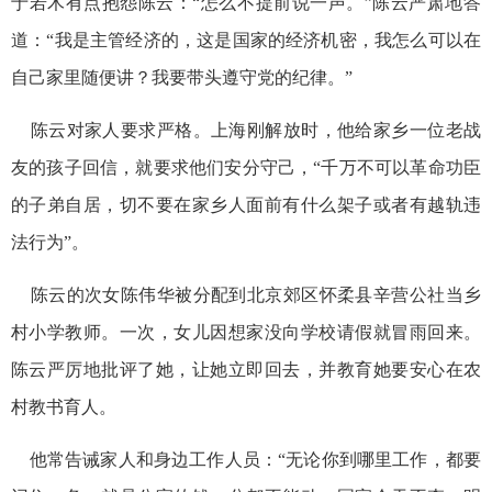
于若木有点抱怨陈云：“怎么不提前说一声。”陈云严肃地答
道：“我是主管经济的，这是国家的经济机密，我怎么可以在
自己家里随便讲？我要带头遵守党的纪律。”
陈云对家人要求严格。上海刚解放时，他给家乡一位老战
友的孩子回信，就要求他们安分守己，“千万不可以革命功臣
的子弟自居，切不要在家乡人面前有什么架子或者有越轨违
法行为”。
陈云的次女陈伟华被分配到北京郊区怀柔县辛营公社当乡
村小学教师。一次，女儿因想家没向学校请假就冒雨回来。
陈云严厉地批评了她，让她立即回去，并教育她要安心在农
村教书育人。
他常告诫家人和身边工作人员：“无论你到哪里工作，都要