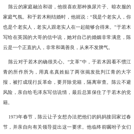
陈云的家庭融洽和谐，他很喜欢那种换尿片子、晾衣服的
家庭气氛。和于若木刚结婚时，他就说：“我是个老实人，你
也是个老实人，老实人跟老实人在一起能够合得来。”于若木
写给在英国的大哥的信中说，她对自己的婚姻非常满意，陈
云是一个正直的人，非常和蔼善良，从来不发脾气。
陈云对于若木的确很关心。“文革”中，于若木因看不惯江
青的所作所为，用真名真姓贴了两张揭发批判江青的大字
报，被打成现行反革命，要开除党籍，隔离审查。陈云不避
风险，亲自给毛泽东写信说情，最后总算保住了于若木的党
籍。
1973年春节，陈云让子女想办法把他们的妈妈接回家过春
节，并亲自向有关领导提出这一要求。他临终前嘱咐子女们